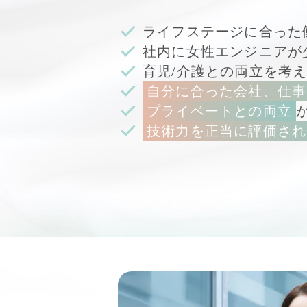
ライフステージに合った
社内に女性エンジニアが
育児/介護との両立を考
自分に合った会社、仕事
プライベートとの両立
技術力を正当に評価され