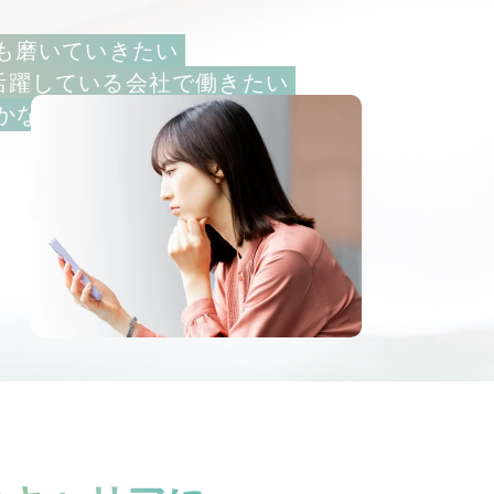
も磨いていきたい
活躍している会社で働きたい
かない