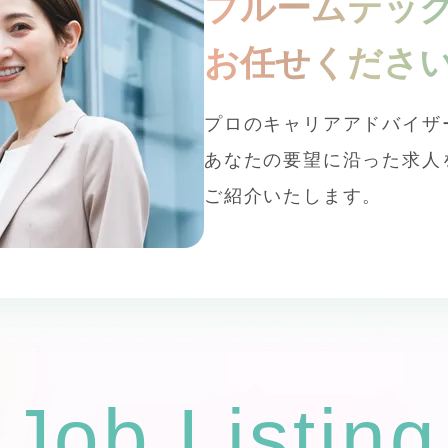
ブルームテッ
お任せくださ
プロのキャリアアドバイザ
あなたの要望に沿った求人
ご紹介いたします。
Job Listing