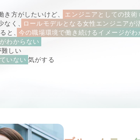
働き方がしたいけど、
エンジニアとしての技術
少なく、
ロールモデルとなる女性エンジニアが
えると、
今の職場環境で働き続けるイメージがわ
がわからない
が難しい
ていない
気がする