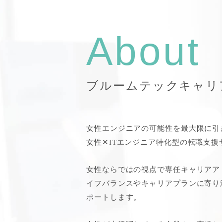
About
ブルームテックキャリア 
女性エンジニアの可能性を最大限に引
女性✕ITエンジニア特化型の転職支援
女性ならではの視点で専任キャリアア
イフバランスやキャリアプランに寄り
ポートします。