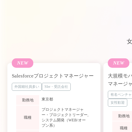
NEW
NEW
Salesforceプロジェクトマネージャー
大規模モ
マネージャ
外国籍社員多い
SIer・受託会社
有名ベンチャ
東京都
勤務地
女性歓迎
プロジェクトマネージャ
ー・プロジェクトリーダー
,
勤務地
職種
システム開発（WEB/オー
プン系）
職種