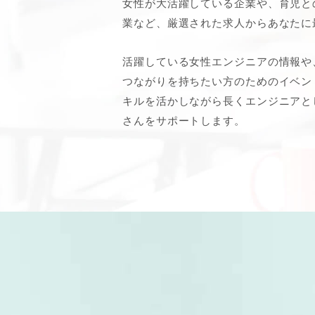
女性が大活躍している企業や、育児と
業など、厳選された求人からあなたに
活躍している女性エンジニアの情報や
つながりを持ちたい方のためのイベン
キルを活かしながら長くエンジニアと
さんをサポートします。