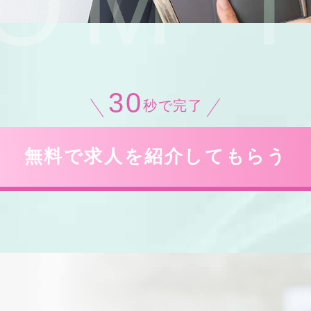
OM 
30
秒で完了
無料で求人を紹介してもらう