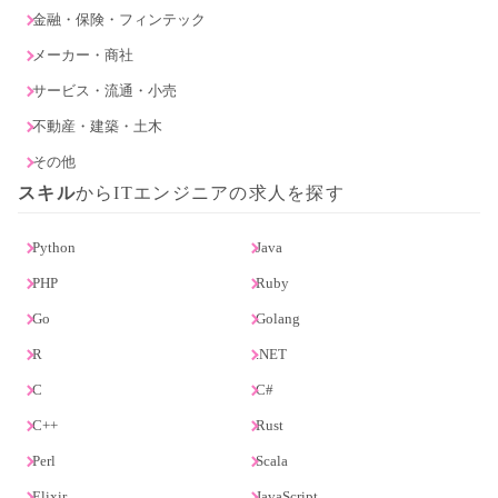
金融・保険・フィンテック
メーカー・商社
サービス・流通・小売
不動産・建築・土木
その他
スキル
からITエンジニアの求人を探す
Python
Java
PHP
Ruby
Go
Golang
R
.NET
C
C#
C++
Rust
Perl
Scala
Elixir
JavaScript