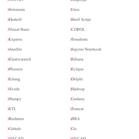
Selenium
Unix
Haskell
Shell Script
Visual Basic
COBOL
Express
Terraform
Ansible
Jupyter Notebook
Elasticsearch
Kibana
Phoenix
Eclipse
Erlang
Delphi
Xcode
Hadoop
Numpy
Grafana
ETL
Tomcat
Redmine
JIRA
Github
Git
3D CAD
2D CAD