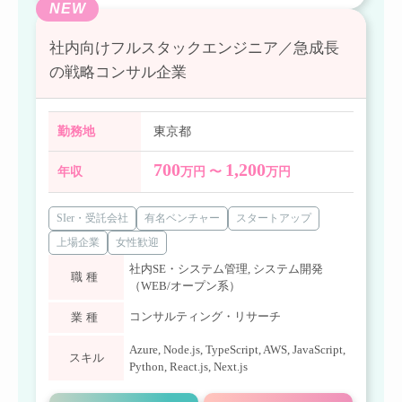
NEW
社内向けフルスタックエンジニア／急成長
の戦略コンサル企業
勤務地
東京都
700
1,200
年収
万円 〜
万円
SIer・受託会社
有名ベンチャー
スタートアップ
上場企業
女性歓迎
社内SE・システム管理
,
システム開発
職種
（WEB/オープン系）
コンサルティング・リサーチ
業種
Azure
,
Node.js
,
TypeScript
,
AWS
,
JavaScript
,
スキル
Python
,
React.js
,
Next.js