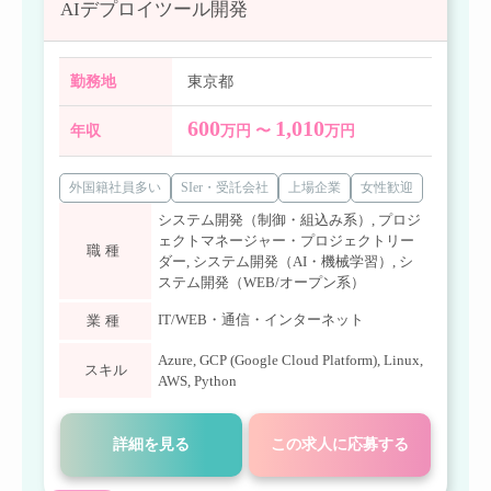
AIデプロイツール開発
勤務地
東京都
600
1,010
年収
万円 〜
万円
外国籍社員多い
SIer・受託会社
上場企業
女性歓迎
システム開発（制御・組込み系）
,
プロジ
ェクトマネージャー・プロジェクトリー
職種
ダー
,
システム開発（AI・機械学習）
,
シ
ステム開発（WEB/オープン系）
IT/WEB・通信・インターネット
業種
Azure
,
GCP (Google Cloud Platform)
,
Linux
,
スキル
AWS
,
Python
詳細を見る
この求人に応募する