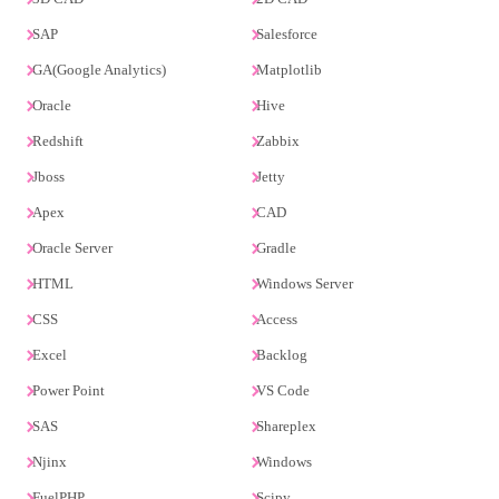
SAP
Salesforce
GA(Google Analytics)
Matplotlib
Oracle
Hive
Redshift
Zabbix
Jboss
Jetty
Apex
CAD
Oracle Server
Gradle
HTML
Windows Server
CSS
Access
Excel
Backlog
Power Point
VS Code
SAS
Shareplex
Njinx
Windows
FuelPHP
Scipy