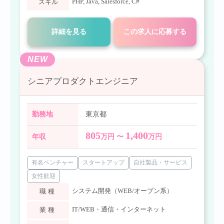
PHP
,
Java
,
Salesforce
,
C#
スキル
詳細を見る
この求人に応募する
NEW
シニアプロダクトエンジニア
勤務地
東京都
805
1,400
年収
万円 〜
万円
有名ベンチャー
スタートアップ
自社製品・サービス
女性歓迎
システム開発（WEB/オープン系）
職種
IT/WEB・通信・インターネット
業種