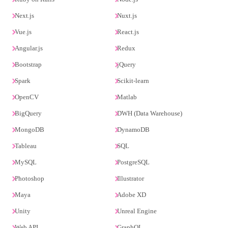
Next.js
Nuxt.js
Vue.js
React.js
Angular.js
Redux
Bootstrap
jQuery
Spark
Scikit-learn
OpenCV
Matlab
BigQuery
DWH (Data Warehouse)
MongoDB
DynamoDB
Tableau
SQL
MySQL
PostgreSQL
Photoshop
Illustrator
Maya
Adobe XD
Unity
Unreal Engine
Web API
GraphQL