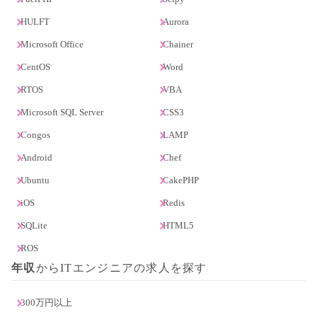
HULFT
Aurora
Microsoft Office
Chainer
CentOS
Word
RTOS
VBA
Microsoft SQL Server
CSS3
Congos
LAMP
Android
Chef
Ubuntu
CakePHP
iOS
Redis
SQLite
HTML5
ROS
年収
からITエンジニアの求人を探す
300万円以上