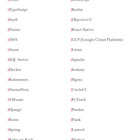
TypeScript
Kotlin
Swift
Objective-C
Flutter
React Native
AWS
GCP (Google Cloud Platform)
Azure
Linux
SQL Server
Apache
Docker
Jenkins
Kubernetes
Nginx
TensorFlow
CircleCI
VMware
PyTorch
Django
Pandas
Keras
Flask
Spring
Laravel
Ruby on Rails
Node.js