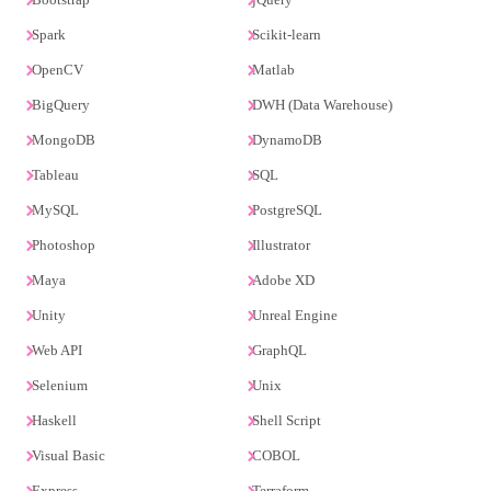
Spark
Scikit-learn
OpenCV
Matlab
BigQuery
DWH (Data Warehouse)
MongoDB
DynamoDB
Tableau
SQL
MySQL
PostgreSQL
Photoshop
Illustrator
Maya
Adobe XD
Unity
Unreal Engine
Web API
GraphQL
Selenium
Unix
Haskell
Shell Script
Visual Basic
COBOL
Express
Terraform