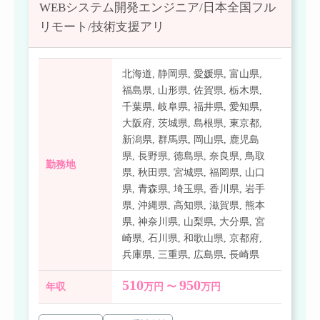
WEBシステム開発エンジニア/日本全国フル
リモート/技術支援アリ
北海道
,
静岡県
,
愛媛県
,
富山県
,
福島県
,
山形県
,
佐賀県
,
栃木県
,
千葉県
,
岐阜県
,
福井県
,
愛知県
,
大阪府
,
茨城県
,
島根県
,
東京都
,
新潟県
,
群馬県
,
岡山県
,
鹿児島
県
,
長野県
,
徳島県
,
奈良県
,
鳥取
勤務地
県
,
秋田県
,
宮城県
,
福岡県
,
山口
県
,
青森県
,
埼玉県
,
香川県
,
岩手
県
,
沖縄県
,
高知県
,
滋賀県
,
熊本
県
,
神奈川県
,
山梨県
,
大分県
,
宮
崎県
,
石川県
,
和歌山県
,
京都府
,
兵庫県
,
三重県
,
広島県
,
長崎県
510
950
年収
万円 〜
万円