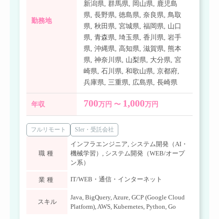
新潟県
,
群馬県
,
岡山県
,
鹿児島
県
,
長野県
,
徳島県
,
奈良県
,
鳥取
勤務地
県
,
秋田県
,
宮城県
,
福岡県
,
山口
県
,
青森県
,
埼玉県
,
香川県
,
岩手
県
,
沖縄県
,
高知県
,
滋賀県
,
熊本
県
,
神奈川県
,
山梨県
,
大分県
,
宮
崎県
,
石川県
,
和歌山県
,
京都府
,
兵庫県
,
三重県
,
広島県
,
長崎県
700
1,000
年収
万円 〜
万円
フルリモート
SIer・受託会社
インフラエンジニア
,
システム開発（AI・
職種
機械学習）
,
システム開発（WEB/オープ
ン系）
IT/WEB・通信・インターネット
業種
Java
,
BigQuery
,
Azure
,
GCP (Google Cloud
スキル
Platform)
,
AWS
,
Kubernetes
,
Python
,
Go