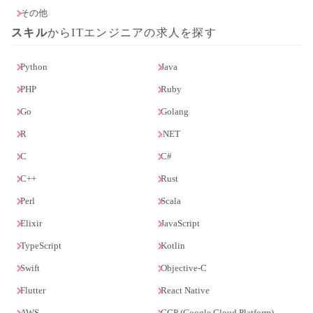
その他
スキル
からITエンジニアの求人を探す
Python
Java
PHP
Ruby
Go
Golang
R
.NET
C
C#
C++
Rust
Perl
Scala
Elixir
JavaScript
TypeScript
Kotlin
Swift
Objective-C
Flutter
React Native
AWS
GCP (Google Cloud Platform)