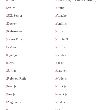
Azure
Linux
SQL Server
Apache
Docker
Jenkins
Kubernetes
Nginx
TensorFlow
CircleCI
VMware
PyTorch
Django
Pandas
Keras
Flask
Spring
Laravel
Ruby on Rails
Node.js
Next.js
Nuxt.js
Vue.js
React.js
Angular.js
Redux
Bootstrap
jQuery