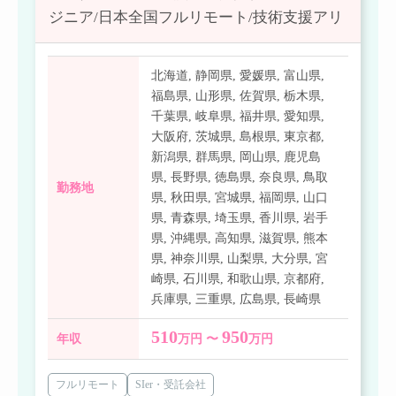
ジニア/日本全国フルリモート/技術支援アリ
北海道
,
静岡県
,
愛媛県
,
富山県
,
福島県
,
山形県
,
佐賀県
,
栃木県
,
千葉県
,
岐阜県
,
福井県
,
愛知県
,
大阪府
,
茨城県
,
島根県
,
東京都
,
新潟県
,
群馬県
,
岡山県
,
鹿児島
県
,
長野県
,
徳島県
,
奈良県
,
鳥取
勤務地
県
,
秋田県
,
宮城県
,
福岡県
,
山口
県
,
青森県
,
埼玉県
,
香川県
,
岩手
県
,
沖縄県
,
高知県
,
滋賀県
,
熊本
県
,
神奈川県
,
山梨県
,
大分県
,
宮
崎県
,
石川県
,
和歌山県
,
京都府
,
兵庫県
,
三重県
,
広島県
,
長崎県
510
950
年収
万円 〜
万円
フルリモート
SIer・受託会社