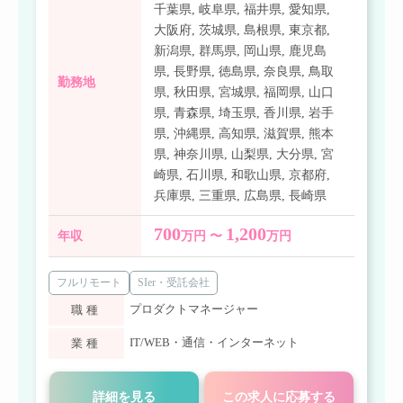
千葉県
,
岐阜県
,
福井県
,
愛知県
,
大阪府
,
茨城県
,
島根県
,
東京都
,
新潟県
,
群馬県
,
岡山県
,
鹿児島
県
,
長野県
,
徳島県
,
奈良県
,
鳥取
勤務地
県
,
秋田県
,
宮城県
,
福岡県
,
山口
県
,
青森県
,
埼玉県
,
香川県
,
岩手
県
,
沖縄県
,
高知県
,
滋賀県
,
熊本
県
,
神奈川県
,
山梨県
,
大分県
,
宮
崎県
,
石川県
,
和歌山県
,
京都府
,
兵庫県
,
三重県
,
広島県
,
長崎県
700
1,200
年収
万円 〜
万円
フルリモート
SIer・受託会社
プロダクトマネージャー
職種
IT/WEB・通信・インターネット
業種
詳細を見る
この求人に応募する