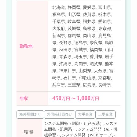
北海道
,
静岡県
,
愛媛県
,
富山県
,
福島県
,
山形県
,
佐賀県
,
栃木県
,
千葉県
,
岐阜県
,
福井県
,
愛知県
,
大阪府
,
茨城県
,
島根県
,
東京都
,
新潟県
,
群馬県
,
岡山県
,
鹿児島
県
,
長野県
,
徳島県
,
奈良県
,
鳥取
勤務地
県
,
秋田県
,
宮城県
,
福岡県
,
山口
県
,
青森県
,
埼玉県
,
香川県
,
岩手
県
,
沖縄県
,
高知県
,
滋賀県
,
熊本
県
,
神奈川県
,
山梨県
,
大分県
,
宮
崎県
,
石川県
,
和歌山県
,
京都府
,
兵庫県
,
三重県
,
広島県
,
長崎県
450
1,000
年収
万円 〜
万円
海外展開あり
外国籍社員多い
大手企業
上場企業
システム開発（制御・組込み系）
,
システ
ム開発（汎用系）
,
システム開発（AI・機
職種
械学習）
,
システム開発（WEB/オープン