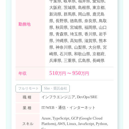
千葉県
,
岐阜県
,
福井県
,
愛知県
,
大阪府
,
茨城県
,
島根県
,
東京都
,
新潟県
,
群馬県
,
岡山県
,
鹿児島
県
,
長野県
,
徳島県
,
奈良県
,
鳥取
勤務地
県
,
秋田県
,
宮城県
,
福岡県
,
山口
県
,
青森県
,
埼玉県
,
香川県
,
岩手
県
,
沖縄県
,
高知県
,
滋賀県
,
熊本
県
,
神奈川県
,
山梨県
,
大分県
,
宮
崎県
,
石川県
,
和歌山県
,
京都府
,
兵庫県
,
三重県
,
広島県
,
長崎県
510
950
年収
万円 〜
万円
フルリモート
SIer・受託会社
インフラエンジニア
,
DevOps/SRE
職種
IT/WEB・通信・インターネット
業種
Azure
,
TypeScript
,
GCP (Google Cloud
スキル
Platform)
,
AWS
,
Linux
,
JavaScript
,
Python
,