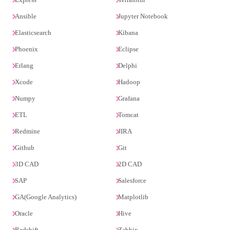
Ansible
Jupyter Notebook
Elasticsearch
Kibana
Phoenix
Eclipse
Erlang
Delphi
Xcode
Hadoop
Numpy
Grafana
ETL
Tomcat
Redmine
JIRA
Github
Git
3D CAD
2D CAD
SAP
Salesforce
GA(Google Analytics)
Matplotlib
Oracle
Hive
Redshift
Zabbix