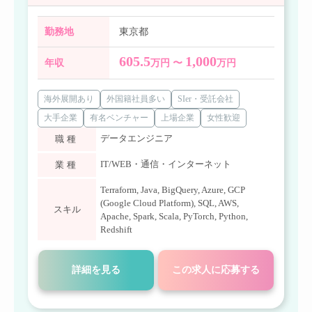
勤務地
東京都
605.5
1,000
年収
万円 〜
万円
海外展開あり
外国籍社員多い
SIer・受託会社
大手企業
有名ベンチャー
上場企業
女性歓迎
データエンジニア
職種
IT/WEB・通信・インターネット
業種
Terraform
,
Java
,
BigQuery
,
Azure
,
GCP
(Google Cloud Platform)
,
SQL
,
AWS
,
スキル
Apache
,
Spark
,
Scala
,
PyTorch
,
Python
,
Redshift
詳細を見る
この求人に応募する