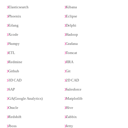
Elasticsearch
Kibana
Phoenix
Eclipse
Erlang
Delphi
Xcode
Hadoop
Numpy
Grafana
ETL
Tomcat
Redmine
JIRA
Github
Git
3D CAD
2D CAD
SAP
Salesforce
GA(Google Analytics)
Matplotlib
Oracle
Hive
Redshift
Zabbix
Jboss
Jetty