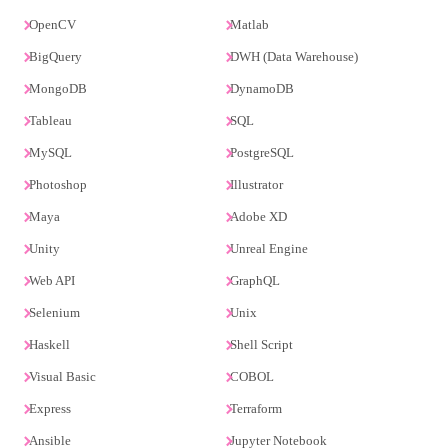
OpenCV
Matlab
BigQuery
DWH (Data Warehouse)
MongoDB
DynamoDB
Tableau
SQL
MySQL
PostgreSQL
Photoshop
Illustrator
Maya
Adobe XD
Unity
Unreal Engine
Web API
GraphQL
Selenium
Unix
Haskell
Shell Script
Visual Basic
COBOL
Express
Terraform
Ansible
Jupyter Notebook