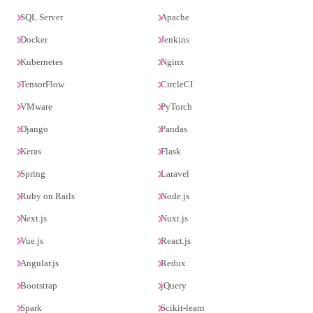
SQL Server
Apache
Docker
Jenkins
Kubernetes
Nginx
TensorFlow
CircleCI
VMware
PyTorch
Django
Pandas
Keras
Flask
Spring
Laravel
Ruby on Rails
Node.js
Next.js
Nuxt.js
Vue.js
React.js
Angular.js
Redux
Bootstrap
jQuery
Spark
Scikit-learn