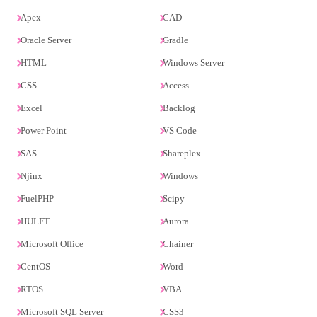
Apex
CAD
Oracle Server
Gradle
HTML
Windows Server
CSS
Access
Excel
Backlog
Power Point
VS Code
SAS
Shareplex
Njinx
Windows
FuelPHP
Scipy
HULFT
Aurora
Microsoft Office
Chainer
CentOS
Word
RTOS
VBA
Microsoft SQL Server
CSS3