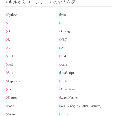
スキル
からITエンジニアの求人を探す
Python
Java
PHP
Ruby
Go
Golang
R
.NET
C
C#
C++
Rust
Perl
Scala
Elixir
JavaScript
TypeScript
Kotlin
Swift
Objective-C
Flutter
React Native
AWS
GCP (Google Cloud Platform)
Azure
Linux