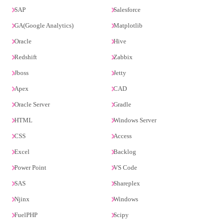
SAP
Salesforce
GA(Google Analytics)
Matplotlib
Oracle
Hive
Redshift
Zabbix
Jboss
Jetty
Apex
CAD
Oracle Server
Gradle
HTML
Windows Server
CSS
Access
Excel
Backlog
Power Point
VS Code
SAS
Shareplex
Njinx
Windows
FuelPHP
Scipy