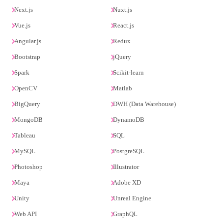
Next.js
Nuxt.js
Vue.js
React.js
Angular.js
Redux
Bootstrap
jQuery
Spark
Scikit-learn
OpenCV
Matlab
BigQuery
DWH (Data Warehouse)
MongoDB
DynamoDB
Tableau
SQL
MySQL
PostgreSQL
Photoshop
Illustrator
Maya
Adobe XD
Unity
Unreal Engine
Web API
GraphQL