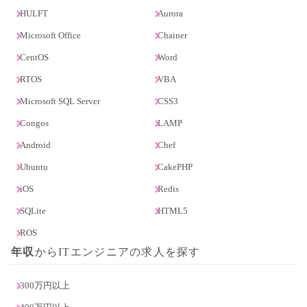
HULFT
Aurora
Microsoft Office
Chainer
CentOS
Word
RTOS
VBA
Microsoft SQL Server
CSS3
Congos
LAMP
Android
Chef
Ubuntu
CakePHP
iOS
Redis
SQLite
HTML5
ROS
年収
からITエンジニアの求人を探す
300万円以上