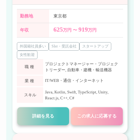
勤務地
東京都
625
919
年収
万円 〜
万円
外国籍社員多い
SIer・受託会社
スタートアップ
女性歓迎
プロジェクトマネージャー・プロジェク
職種
トリーダー
,
自動車・建機・輸送機器
IT/WEB・通信・インターネット
業種
Java
,
Kotlin
,
Swift
,
TypeScript
,
Unity
,
スキル
React.js
,
C++
,
C#
詳細を見る
この求人に応募する