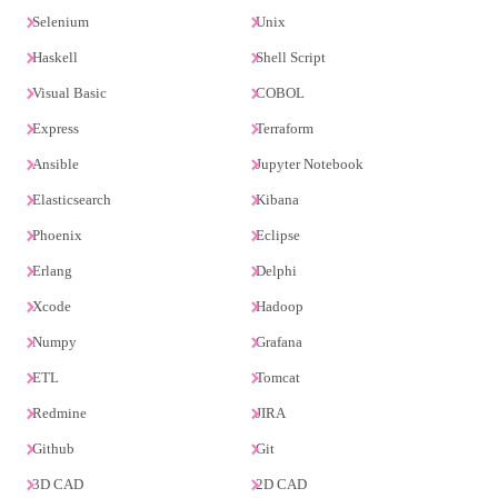
Selenium
Unix
Haskell
Shell Script
Visual Basic
COBOL
Express
Terraform
Ansible
Jupyter Notebook
Elasticsearch
Kibana
Phoenix
Eclipse
Erlang
Delphi
Xcode
Hadoop
Numpy
Grafana
ETL
Tomcat
Redmine
JIRA
Github
Git
3D CAD
2D CAD