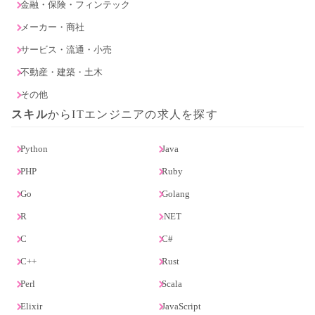
金融・保険・フィンテック
メーカー・商社
サービス・流通・小売
不動産・建築・土木
その他
スキル
からITエンジニアの求人を探す
Python
Java
PHP
Ruby
Go
Golang
R
.NET
C
C#
C++
Rust
Perl
Scala
Elixir
JavaScript