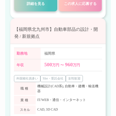
詳細を見る
この求人に応募する
【福岡県北九州市】自動車部品の設計・開
発 / 新規拠点
勤務地
福岡県
500
960
年収
万円 〜
万円
外国籍社員多い
SIer・受託会社
女性歓迎
機械設計(CAD系)
,
自動車・建機・輸送機
職種
器
IT/WEB・通信・インターネット
業種
CAD
,
3D CAD
スキル