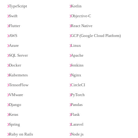
TypeScript
Kotlin
Swift
Objective-C
Flutter
React Native
AWS
GCP (Google Cloud Platform)
Azure
Linux
SQL Server
Apache
Docker
Jenkins
Kubernetes
Nginx
TensorFlow
CircleCI
VMware
PyTorch
Django
Pandas
Keras
Flask
Spring
Laravel
Ruby on Rails
Node.js