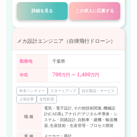
詳細を見る
この求人に応募する
メカ設計エンジニア（自律飛行ドローン）
勤務地
千葉県
700
1,400
年収
万円 〜
万円
有名ベンチャー
スタートアップ
自社製品・サービス
上場企業
女性歓迎
電気・電子設計
,
その他技術関連
,
機械設
計(CAD系)
,
アナログ/デジタル半導体・シ
職種
ステム・回路設計
,
自動車・建機・輸送機
器
,
生産技術・生産管理・プロセス開発
メーカー・商社
業種