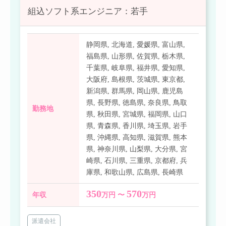
組込ソフト系エンジニア：若手
静岡県
,
北海道
,
愛媛県
,
富山県
,
福島県
,
山形県
,
佐賀県
,
栃木県
,
千葉県
,
岐阜県
,
福井県
,
愛知県
,
大阪府
,
島根県
,
茨城県
,
東京都
,
新潟県
,
群馬県
,
岡山県
,
鹿児島
県
,
長野県
,
徳島県
,
奈良県
,
鳥取
勤務地
県
,
秋田県
,
宮城県
,
福岡県
,
山口
県
,
青森県
,
香川県
,
埼玉県
,
岩手
県
,
沖縄県
,
高知県
,
滋賀県
,
熊本
県
,
神奈川県
,
山梨県
,
大分県
,
宮
崎県
,
石川県
,
三重県
,
京都府
,
兵
庫県
,
和歌山県
,
広島県
,
長崎県
350
570
年収
万円 〜
万円
派遣会社