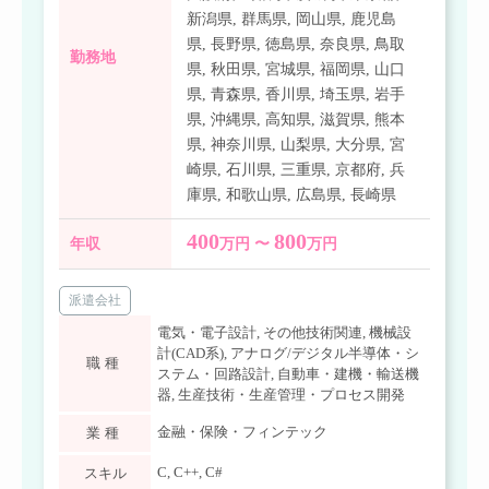
新潟県
,
群馬県
,
岡山県
,
鹿児島
県
,
長野県
,
徳島県
,
奈良県
,
鳥取
勤務地
県
,
秋田県
,
宮城県
,
福岡県
,
山口
県
,
青森県
,
香川県
,
埼玉県
,
岩手
県
,
沖縄県
,
高知県
,
滋賀県
,
熊本
県
,
神奈川県
,
山梨県
,
大分県
,
宮
崎県
,
石川県
,
三重県
,
京都府
,
兵
庫県
,
和歌山県
,
広島県
,
長崎県
400
800
年収
万円 〜
万円
派遣会社
電気・電子設計
,
その他技術関連
,
機械設
計(CAD系)
,
アナログ/デジタル半導体・シ
職種
ステム・回路設計
,
自動車・建機・輸送機
器
,
生産技術・生産管理・プロセス開発
金融・保険・フィンテック
業種
C
,
C++
,
C#
スキル