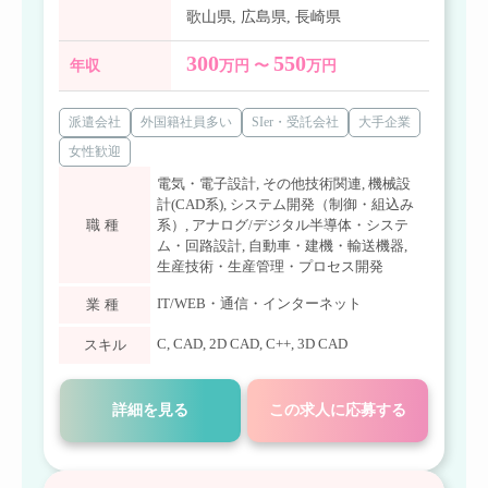
歌山県
,
広島県
,
長崎県
300
550
年収
万円 〜
万円
派遣会社
外国籍社員多い
SIer・受託会社
大手企業
女性歓迎
電気・電子設計
,
その他技術関連
,
機械設
計(CAD系)
,
システム開発（制御・組込み
職種
系）
,
アナログ/デジタル半導体・システ
ム・回路設計
,
自動車・建機・輸送機器
,
生産技術・生産管理・プロセス開発
IT/WEB・通信・インターネット
業種
C
,
CAD
,
2D CAD
,
C++
,
3D CAD
スキル
詳細を見る
この求人に応募する