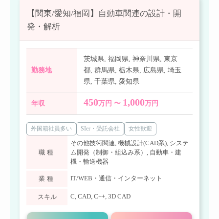
【関東/愛知/福岡】自動車関連の設計・開
発・解析
茨城県
,
福岡県
,
神奈川県
,
東京
勤務地
都
,
群馬県
,
栃木県
,
広島県
,
埼玉
県
,
千葉県
,
愛知県
450
1,000
年収
万円 〜
万円
外国籍社員多い
SIer・受託会社
女性歓迎
その他技術関連
,
機械設計(CAD系)
,
システ
職種
ム開発（制御・組込み系）
,
自動車・建
機・輸送機器
IT/WEB・通信・インターネット
業種
C
,
CAD
,
C++
,
3D CAD
スキル