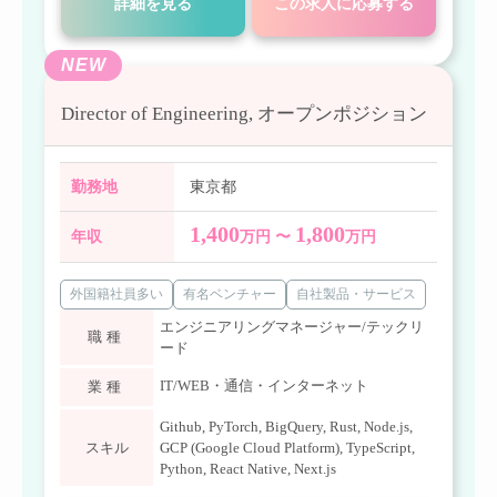
詳細を見る
この求人に応募する
NEW
Director of Engineering, オープンポジション
勤務地
東京都
1,400
1,800
年収
万円 〜
万円
外国籍社員多い
有名ベンチャー
自社製品・サービス
エンジニアリングマネージャー/テックリ
職種
ード
IT/WEB・通信・インターネット
業種
Github
,
PyTorch
,
BigQuery
,
Rust
,
Node.js
,
スキル
GCP (Google Cloud Platform)
,
TypeScript
,
Python
,
React Native
,
Next.js