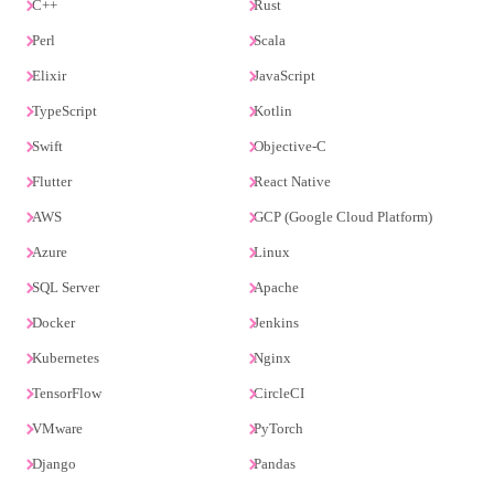
C++
Rust
Perl
Scala
Elixir
JavaScript
TypeScript
Kotlin
Swift
Objective-C
Flutter
React Native
AWS
GCP (Google Cloud Platform)
Azure
Linux
SQL Server
Apache
Docker
Jenkins
Kubernetes
Nginx
TensorFlow
CircleCI
VMware
PyTorch
Django
Pandas