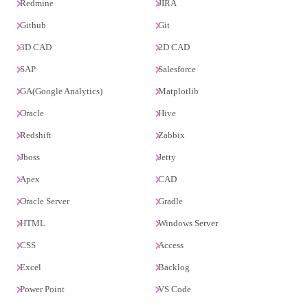
Redmine
JIRA
Github
Git
3D CAD
2D CAD
SAP
Salesforce
GA(Google Analytics)
Matplotlib
Oracle
Hive
Redshift
Zabbix
Jboss
Jetty
Apex
CAD
Oracle Server
Gradle
HTML
Windows Server
CSS
Access
Excel
Backlog
Power Point
VS Code