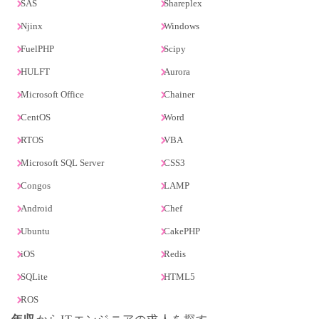
SAS
Shareplex
Njinx
Windows
FuelPHP
Scipy
HULFT
Aurora
Microsoft Office
Chainer
CentOS
Word
RTOS
VBA
Microsoft SQL Server
CSS3
Congos
LAMP
Android
Chef
Ubuntu
CakePHP
iOS
Redis
SQLite
HTML5
ROS