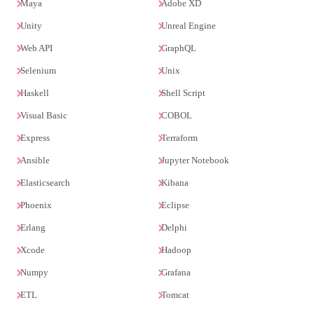
Maya
Adobe XD
Unity
Unreal Engine
Web API
GraphQL
Selenium
Unix
Haskell
Shell Script
Visual Basic
COBOL
Express
Terraform
Ansible
Jupyter Notebook
Elasticsearch
Kibana
Phoenix
Eclipse
Erlang
Delphi
Xcode
Hadoop
Numpy
Grafana
ETL
Tomcat