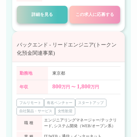
詳細を見る
この求人に応募する
バックエンド - リードエンジニア(トークン
化預金関連事業)
勤務地
東京都
800
1,800
年収
万円 〜
万円
フルリモート
有名ベンチャー
スタートアップ
自社製品・サービス
女性歓迎
エンジニアリングマネージャー/テックリ
職種
ード
,
システム開発（WEB/オープン系）
IT/WEB・通信・インターネット
業種