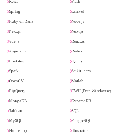
Keras
Flask
Spring
Laravel
Ruby on Rails
Node.js
Next.js
Nuxt.js
Vue.js
React.js
Angular.js
Redux
Bootstrap
jQuery
Spark
Scikit-learn
OpenCV
Matlab
BigQuery
DWH (Data Warehouse)
MongoDB
DynamoDB
Tableau
SQL
MySQL
PostgreSQL
Photoshop
Illustrator