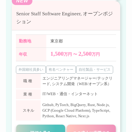
NEW
Senior Staff Software Engineer, オープンポジ
ション
勤務地
東京都
1,500
2,500
年収
万円 〜
万円
外国籍社員多い
有名ベンチャー
自社製品・サービス
エンジニアリングマネージャー/テックリ
職種
ード
,
システム開発（WEB/オープン系）
IT/WEB・通信・インターネット
業種
Github
,
PyTorch
,
BigQuery
,
Rust
,
Node.js
,
スキル
GCP (Google Cloud Platform)
,
TypeScript
,
Python
,
React Native
,
Next.js