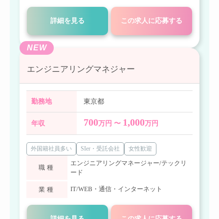
詳細を見る
この求人に応募する
NEW
エンジニアリングマネジャー
勤務地
東京都
700
1,000
年収
万円 〜
万円
外国籍社員多い
SIer・受託会社
女性歓迎
エンジニアリングマネージャー/テックリ
職種
ード
IT/WEB・通信・インターネット
業種
詳細を見る
この求人に応募する