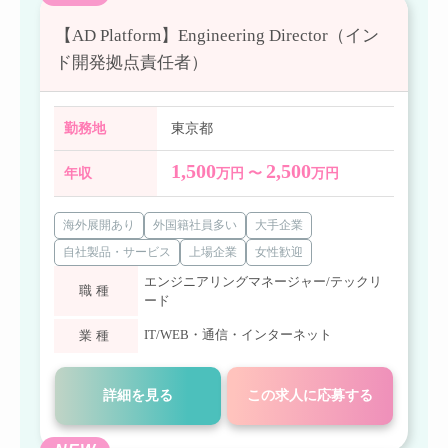
【AD Platform】Engineering Director（イン
ド開発拠点責任者）
勤務地
東京都
1,500
2,500
年収
万円 〜
万円
海外展開あり
外国籍社員多い
大手企業
自社製品・サービス
上場企業
女性歓迎
エンジニアリングマネージャー/テックリ
職種
ード
IT/WEB・通信・インターネット
業種
詳細を見る
この求人に応募する