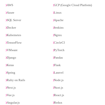
AWS
GCP (Google Cloud Platform)
Azure
Linux
SQL Server
Apache
Docker
Jenkins
Kubernetes
Nginx
TensorFlow
CircleCI
VMware
PyTorch
Django
Pandas
Keras
Flask
Spring
Laravel
Ruby on Rails
Node.js
Next.js
Nuxt.js
Vue.js
React.js
Angular.js
Redux