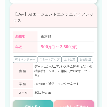
【Dev】AIエージェントエンジニア／フレッ
クス
勤務地
東京都
500
2,500
年収
万円 〜
万円
有名ベンチャー
スタートアップ
上場企業
女性歓迎
データエンジニア
,
システム開発（AI・機
職種
械学習）
,
システム開発（WEB/オープン
系）
IT/WEB・通信・インターネット
業種
SQL
,
Python
スキル