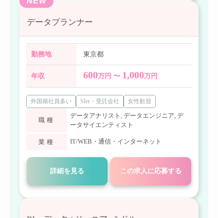
NEW
データプランナー
勤務地
東京都
600
1,000
年収
万円 〜
万円
外国籍社員多い
SIer・受託会社
女性歓迎
データアナリスト
,
データエンジニア
,
デ
職種
ータサイエンティスト
IT/WEB・通信・インターネット
業種
詳細を見る
この求人に応募する