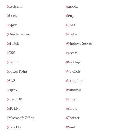
Redshift
Zabbix
Jboss
Jetty
Apex
CAD
Oracle Server
Gradle
HTML
Windows Server
CSS
Access
Excel
Backlog
Power Point
VS Code
SAS
Shareplex
Njinx
Windows
FuelPHP
Scipy
HULFT
Aurora
Microsoft Office
Chainer
CentOS
Word