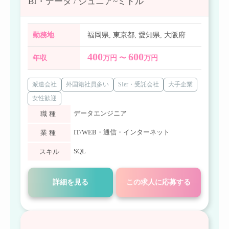
BI・データ / ジュニア~ミドル
勤務地
福岡県
,
東京都
,
愛知県
,
大阪府
400
600
年収
万円 〜
万円
派遣会社
外国籍社員多い
SIer・受託会社
大手企業
女性歓迎
データエンジニア
職種
IT/WEB・通信・インターネット
業種
SQL
スキル
詳細を見る
この求人に応募する