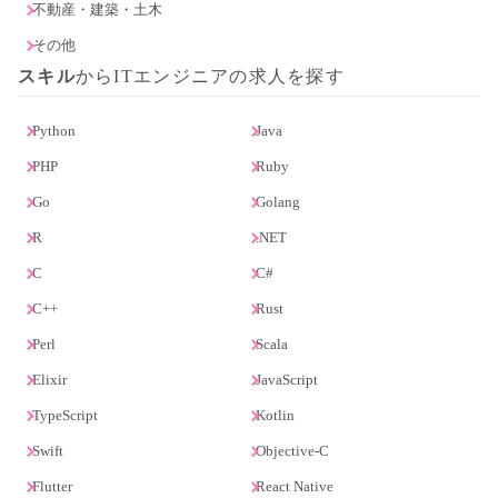
不動産・建築・土木
その他
スキル
からITエンジニアの求人を探す
Python
Java
PHP
Ruby
Go
Golang
R
.NET
C
C#
C++
Rust
Perl
Scala
Elixir
JavaScript
TypeScript
Kotlin
Swift
Objective-C
Flutter
React Native