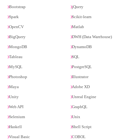
Bootstrap
jQuery
Spark
Scikit-learn
OpenCV
Matlab
BigQuery
DWH (Data Warehouse)
MongoDB
DynamoDB
Tableau
SQL
MySQL
PostgreSQL
Photoshop
Illustrator
Maya
Adobe XD
Unity
Unreal Engine
Web API
GraphQL
Selenium
Unix
Haskell
Shell Script
Visual Basic
COBOL