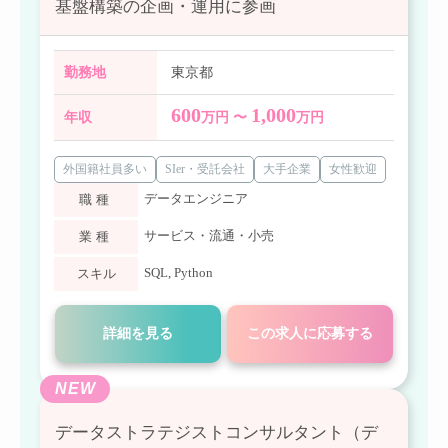
基盤構築の企画・運用に参画
勤務地
東京都
600
1,000
年収
万円 〜
万円
外国籍社員多い
SIer・受託会社
大手企業
女性歓迎
データエンジニア
職種
サービス・流通・小売
業種
SQL
,
Python
スキル
詳細を見る
この求人に応募する
NEW
データストラテジストコンサルタント（デ