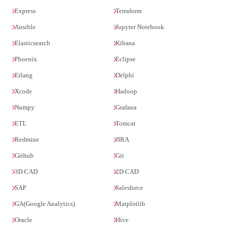
Express
Terraform
Ansible
Jupyter Notebook
Elasticsearch
Kibana
Phoenix
Eclipse
Erlang
Delphi
Xcode
Hadoop
Numpy
Grafana
ETL
Tomcat
Redmine
JIRA
Github
Git
3D CAD
2D CAD
SAP
Salesforce
GA(Google Analytics)
Matplotlib
Oracle
Hive