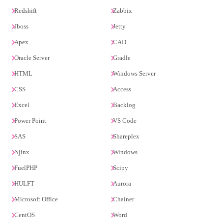
Redshift
Zabbix
Jboss
Jetty
Apex
CAD
Oracle Server
Gradle
HTML
Windows Server
CSS
Access
Excel
Backlog
Power Point
VS Code
SAS
Shareplex
Njinx
Windows
FuelPHP
Scipy
HULFT
Aurora
Microsoft Office
Chainer
CentOS
Word