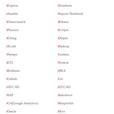
Express
Terraform
Ansible
Jupyter Notebook
Elasticsearch
Kibana
Phoenix
Eclipse
Erlang
Delphi
Xcode
Hadoop
Numpy
Grafana
ETL
Tomcat
Redmine
JIRA
Github
Git
3D CAD
2D CAD
SAP
Salesforce
GA(Google Analytics)
Matplotlib
Oracle
Hive