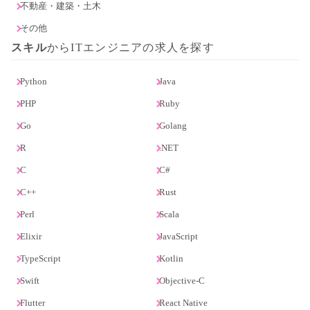
不動産・建築・土木
その他
スキル
からITエンジニアの求人を探す
Python
Java
PHP
Ruby
Go
Golang
R
.NET
C
C#
C++
Rust
Perl
Scala
Elixir
JavaScript
TypeScript
Kotlin
Swift
Objective-C
Flutter
React Native