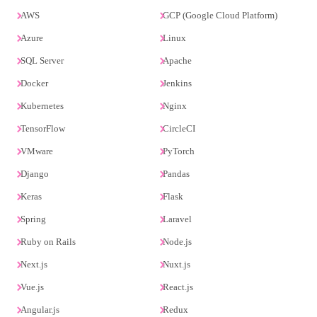
AWS
GCP (Google Cloud Platform)
Azure
Linux
SQL Server
Apache
Docker
Jenkins
Kubernetes
Nginx
TensorFlow
CircleCI
VMware
PyTorch
Django
Pandas
Keras
Flask
Spring
Laravel
Ruby on Rails
Node.js
Next.js
Nuxt.js
Vue.js
React.js
Angular.js
Redux