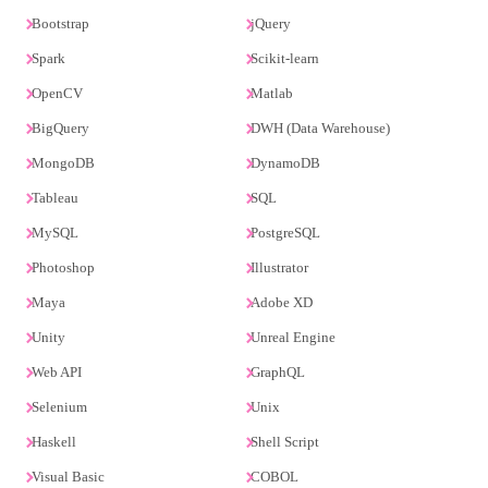
Bootstrap
jQuery
Spark
Scikit-learn
OpenCV
Matlab
BigQuery
DWH (Data Warehouse)
MongoDB
DynamoDB
Tableau
SQL
MySQL
PostgreSQL
Photoshop
Illustrator
Maya
Adobe XD
Unity
Unreal Engine
Web API
GraphQL
Selenium
Unix
Haskell
Shell Script
Visual Basic
COBOL