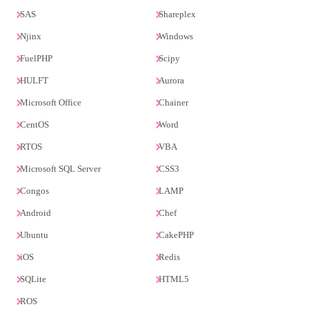
SAS
Shareplex
Njinx
Windows
FuelPHP
Scipy
HULFT
Aurora
Microsoft Office
Chainer
CentOS
Word
RTOS
VBA
Microsoft SQL Server
CSS3
Congos
LAMP
Android
Chef
Ubuntu
CakePHP
iOS
Redis
SQLite
HTML5
ROS