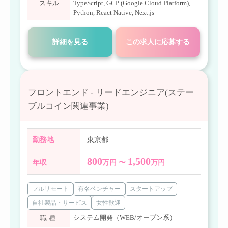
スキル
TypeScript
,
GCP (Google Cloud Platform)
,
Python
,
React Native
,
Next.js
詳細を見る
この求人に応募する
フロントエンド - リードエンジニア(ステー
ブルコイン関連事業)
勤務地
東京都
800
1,500
年収
万円 〜
万円
フルリモート
有名ベンチャー
スタートアップ
自社製品・サービス
女性歓迎
システム開発（WEB/オープン系）
職種