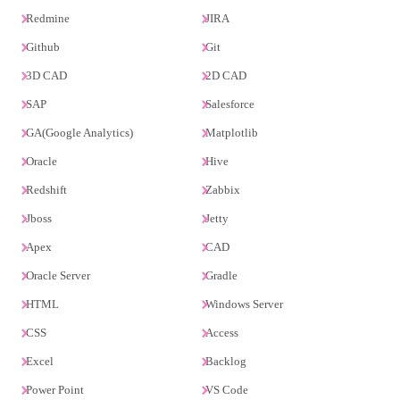
Redmine
JIRA
Github
Git
3D CAD
2D CAD
SAP
Salesforce
GA(Google Analytics)
Matplotlib
Oracle
Hive
Redshift
Zabbix
Jboss
Jetty
Apex
CAD
Oracle Server
Gradle
HTML
Windows Server
CSS
Access
Excel
Backlog
Power Point
VS Code