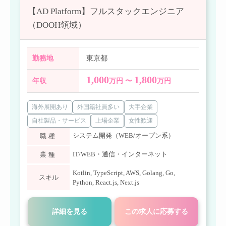
【AD Platform】フルスタックエンジニア
（DOOH領域）
勤務地
東京都
1,000
1,800
年収
万円 〜
万円
海外展開あり
外国籍社員多い
大手企業
自社製品・サービス
上場企業
女性歓迎
システム開発（WEB/オープン系）
職種
IT/WEB・通信・インターネット
業種
Kotlin
,
TypeScript
,
AWS
,
Golang
,
Go
,
スキル
Python
,
React.js
,
Next.js
詳細を見る
この求人に応募する