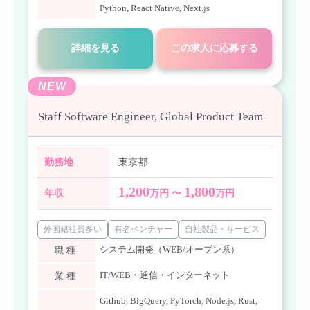
Python
,
React Native
,
Next.js
詳細を見る
この求人に応募する
NEW
Staff Software Engineer, Global Product Team
勤務地
東京都
1,200
1,800
年収
万円 〜
万円
外国籍社員多い
有名ベンチャー
自社製品・サービス
システム開発（WEB/オープン系）
職種
IT/WEB・通信・インターネット
業種
Github
,
BigQuery
,
PyTorch
,
Node.js
,
Rust
,