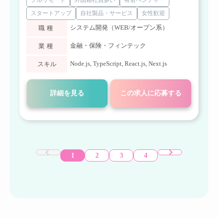
フルリモート
外国籍社員多い
有名ベンチャー
スタートアップ
自社製品・サービス
女性歓迎
システム開発（WEB/オープン系）
職種
金融・保険・フィンテック
業種
Node.js
,
TypeScript
,
React.js
,
Next.js
スキル
詳細を見る
この求人に応募する
1
2
3
4