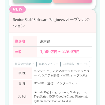
NEW
Senior Staff Software Engineer, オープンポジ
ション
勤務地
東京都
1,500
2,500
年収
万円 〜
万円
外国籍社員多い
有名ベンチャー
自社製品・サービス
エンジニアリングマネージャー/テックリ
職種
ード
,
システム開発（WEB/オープン系）
IT/WEB・通信・インターネット
業種
Github
,
BigQuery
,
PyTorch
,
Node.js
,
Rust
,
スキル
TypeScript
,
GCP (Google Cloud Platform)
,
Python
,
React Native
,
Next.js