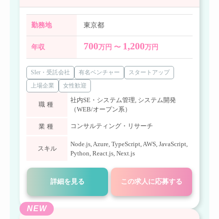
勤務地
東京都
700
1,200
年収
万円 〜
万円
SIer・受託会社
有名ベンチャー
スタートアップ
上場企業
女性歓迎
社内SE・システム管理
,
システム開発
職種
（WEB/オープン系）
コンサルティング・リサーチ
業種
Node.js
,
Azure
,
TypeScript
,
AWS
,
JavaScript
,
スキル
Python
,
React.js
,
Next.js
詳細を見る
この求人に応募する
NEW