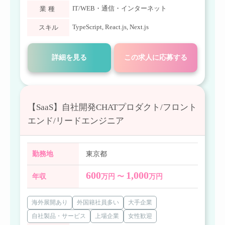
IT/WEB・通信・インターネット
業種
TypeScript
,
React.js
,
Next.js
スキル
詳細を見る
この求人に応募する
【SaaS】自社開発CHATプロダクト/フロント
エンド/リードエンジニア
勤務地
東京都
600
1,000
年収
万円 〜
万円
海外展開あり
外国籍社員多い
大手企業
自社製品・サービス
上場企業
女性歓迎