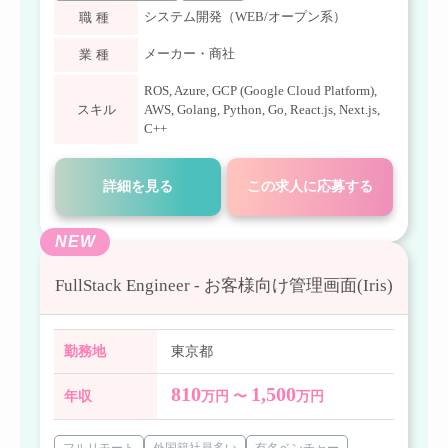
システム開発（WEB/オープン系）
職種
メーカー・商社
業種
ROS
,
Azure
,
GCP (Google Cloud Platform)
,
スキル
AWS
,
Golang
,
Python
,
Go
,
React.js
,
Next.js
,
C++
詳細を見る
この求人に応募する
NEW
FullStack Engineer - お客様向け管理画面(Iris)
勤務地
東京都
810
1,500
年収
万円 〜
万円