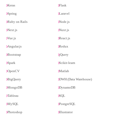
Keras
Flask
Spring
Laravel
Ruby on Rails
Node.js
Next.js
Nuxt.js
Vue.js
React.js
Angular.js
Redux
Bootstrap
jQuery
Spark
Scikit-learn
OpenCV
Matlab
BigQuery
DWH (Data Warehouse)
MongoDB
DynamoDB
Tableau
SQL
MySQL
PostgreSQL
Photoshop
Illustrator