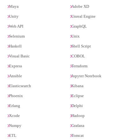
Maya
Adobe XD
Unity
Unreal Engine
Web API
GraphQL
Selenium
Unix
Haskell
Shell Script
Visual Basic
COBOL
Express
Terraform
Ansible
Jupyter Notebook
Elasticsearch
Kibana
Phoenix
Eclipse
Erlang
Delphi
Xcode
Hadoop
Numpy
Grafana
ETL
Tomcat