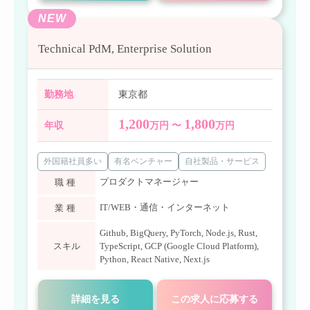
NEW
Technical PdM, Enterprise Solution
勤務地
東京都
1,200
1,800
年収
万円 〜
万円
外国籍社員多い
有名ベンチャー
自社製品・サービス
プロダクトマネージャー
職種
IT/WEB・通信・インターネット
業種
Github
,
BigQuery
,
PyTorch
,
Node.js
,
Rust
,
スキル
TypeScript
,
GCP (Google Cloud Platform)
,
Python
,
React Native
,
Next.js
詳細を見る
この求人に応募する