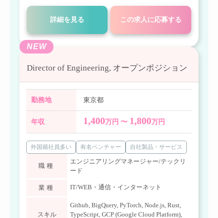
詳細を見る
この求人に応募する
NEW
Director of Engineering, オープンポジション
勤務地
東京都
1,400
1,800
年収
万円 〜
万円
外国籍社員多い
有名ベンチャー
自社製品・サービス
エンジニアリングマネージャー/テックリ
職種
ード
IT/WEB・通信・インターネット
業種
Github
,
BigQuery
,
PyTorch
,
Node.js
,
Rust
,
スキル
TypeScript
,
GCP (Google Cloud Platform)
,