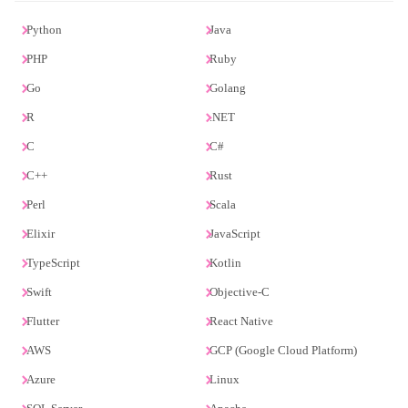
Python
Java
PHP
Ruby
Go
Golang
R
.NET
C
C#
C++
Rust
Perl
Scala
Elixir
JavaScript
TypeScript
Kotlin
Swift
Objective-C
Flutter
React Native
AWS
GCP (Google Cloud Platform)
Azure
Linux