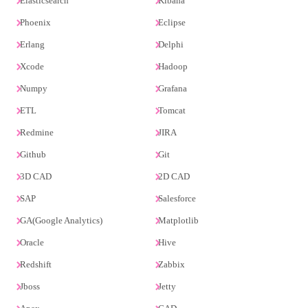
Elasticsearch
Kibana
Phoenix
Eclipse
Erlang
Delphi
Xcode
Hadoop
Numpy
Grafana
ETL
Tomcat
Redmine
JIRA
Github
Git
3D CAD
2D CAD
SAP
Salesforce
GA(Google Analytics)
Matplotlib
Oracle
Hive
Redshift
Zabbix
Jboss
Jetty