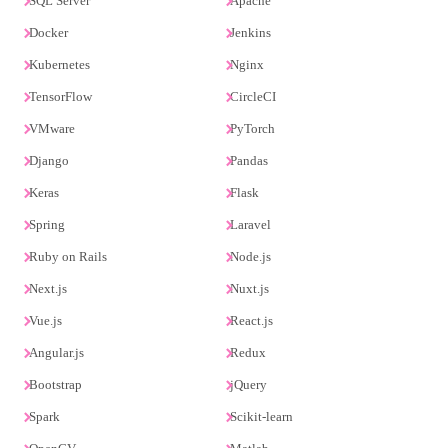
SQL Server
Apache
Docker
Jenkins
Kubernetes
Nginx
TensorFlow
CircleCI
VMware
PyTorch
Django
Pandas
Keras
Flask
Spring
Laravel
Ruby on Rails
Node.js
Next.js
Nuxt.js
Vue.js
React.js
Angular.js
Redux
Bootstrap
jQuery
Spark
Scikit-learn