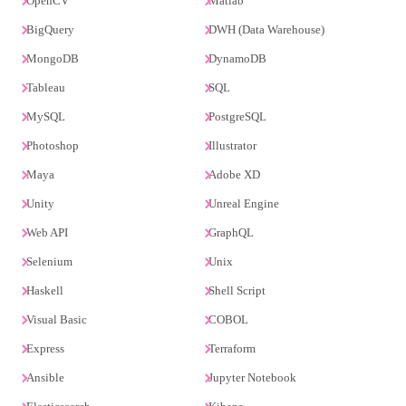
OpenCV
Matlab
BigQuery
DWH (Data Warehouse)
MongoDB
DynamoDB
Tableau
SQL
MySQL
PostgreSQL
Photoshop
Illustrator
Maya
Adobe XD
Unity
Unreal Engine
Web API
GraphQL
Selenium
Unix
Haskell
Shell Script
Visual Basic
COBOL
Express
Terraform
Ansible
Jupyter Notebook