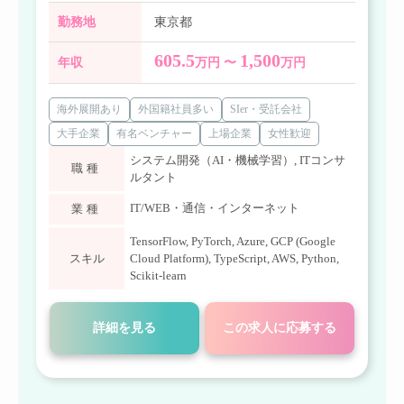
勤務地
東京都
605.5
1,500
年収
万円 〜
万円
海外展開あり
外国籍社員多い
SIer・受託会社
大手企業
有名ベンチャー
上場企業
女性歓迎
システム開発（AI・機械学習）
,
ITコンサ
職種
ルタント
IT/WEB・通信・インターネット
業種
TensorFlow
,
PyTorch
,
Azure
,
GCP (Google
スキル
Cloud Platform)
,
TypeScript
,
AWS
,
Python
,
Scikit-learn
詳細を見る
この求人に応募する