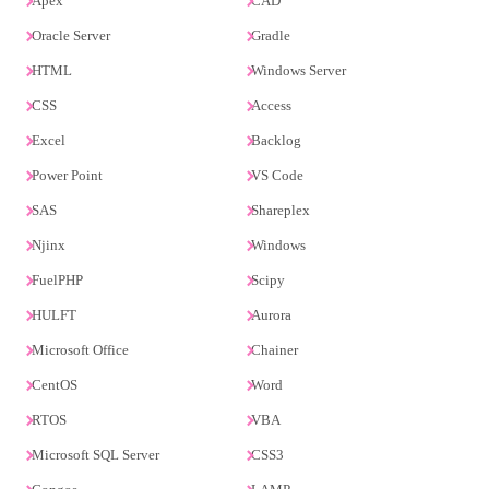
Apex
CAD
Oracle Server
Gradle
HTML
Windows Server
CSS
Access
Excel
Backlog
Power Point
VS Code
SAS
Shareplex
Njinx
Windows
FuelPHP
Scipy
HULFT
Aurora
Microsoft Office
Chainer
CentOS
Word
RTOS
VBA
Microsoft SQL Server
CSS3