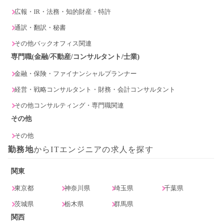
広報・IR・法務・知的財産・特許
通訳・翻訳・秘書
その他バックオフィス関連
専門職(金融/不動産/コンサルタント/士業)
金融・保険・ファイナンシャルプランナー
経営・戦略コンサルタント・財務・会計コンサルタント
その他コンサルティング・専門職関連
その他
その他
勤務地
からITエンジニアの求人を探す
関東
東京都
神奈川県
埼玉県
千葉県
茨城県
栃木県
群馬県
関西