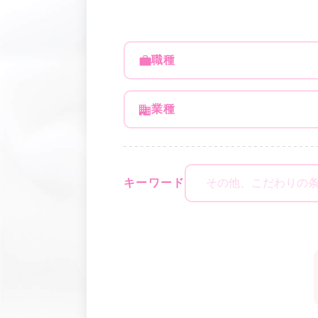
職種
業種
キーワード