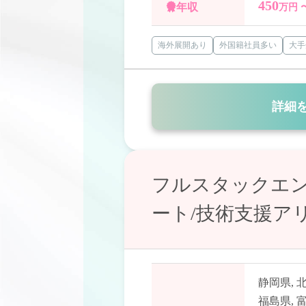
450
年収
万円 
海外展開あり
外国籍社員多い
大手
詳細
フルスタックエン
ート/技術支援ア
静岡県
,
福島県
,