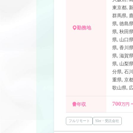
東京都
,
群馬県
,
県
,
徳島
勤務地
県
,
秋田
県
,
山口
県
,
香川
県
,
滋賀
県
,
山梨
分県
,
石
重県
,
京
歌山県
,
700
年収
万円 
フルリモート
SIer・受託会社