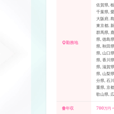
佐賀県
,
千葉県
,
大阪府
,
東京都
,
群馬県
,
県
,
徳島
勤務地
県
,
秋田
県
,
山口
県
,
香川
県
,
滋賀
県
,
山梨
分県
,
石
重県
,
京
歌山県
,
700
年収
万円 