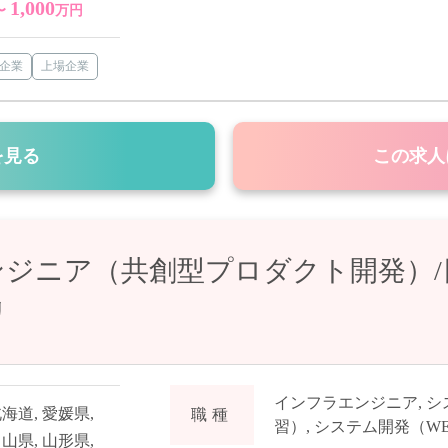
1,000
〜
万円
企業
上場企業
を見る
この求人
ジニア（共創型プロダクト開発）/
リ
インフラエンジニア
,
シ
北海道
,
愛媛県
,
職種
習）
,
システム開発（WE
富山県
,
山形県
,