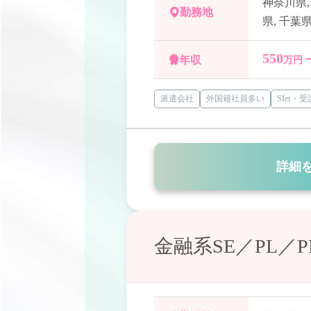
神奈川県
勤務地
県
,
千葉
550
年収
万円 
派遣会社
外国籍社員多い
SIer・
詳細
金融系SE／PL／P