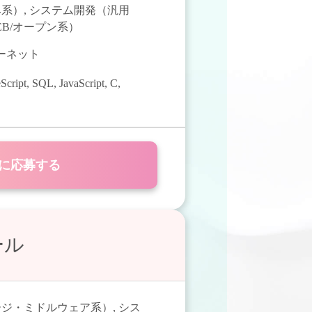
み系）
,
システム開発（汎用
B/オープン系）
ターネット
Script
,
SQL
,
JavaScript
,
C
,
に応募する
ール
ージ・ミドルウェア系）
,
シス