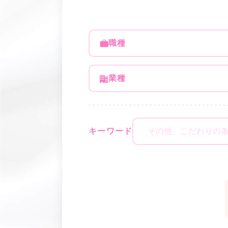
職種
業種
キーワード