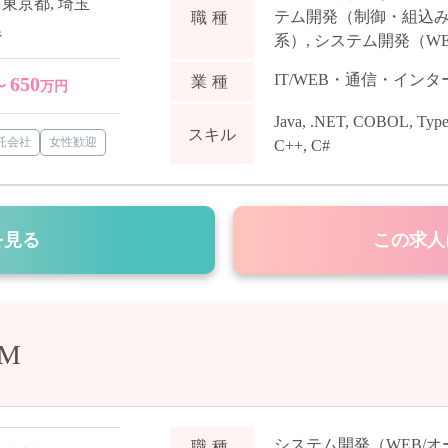
,
東京都
,
埼玉
テム開発（制御・組込
職種
県
系）
,
システム開発（WE
IT/WEB・通信・イン
650
業種
〜
万円
Java
,
.NET
,
COBOL
,
Type
スキル
受託会社
女性歓迎
C++
,
C#
を見る
この求人
M
システム開発（WEB/
職種