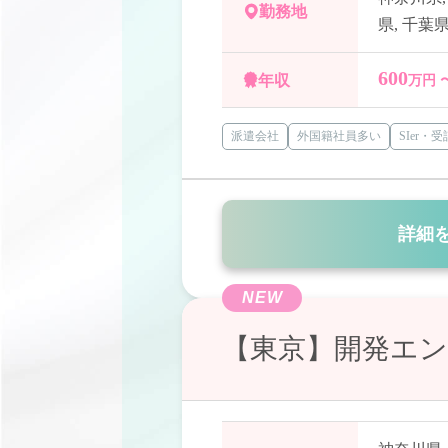
勤務地
県
,
千葉
600
年収
万円 
派遣会社
外国籍社員多い
SIer・
詳細
NEW
【東京】開発エ