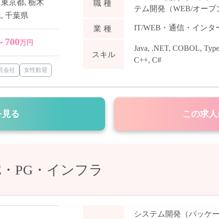
,
東京都
,
栃木
職種
テム開発（WEB/オープ
県
,
千葉県
IT/WEB・通信・イン
業種
700
〜
万円
Java
,
.NET
,
COBOL
,
Type
スキル
C++
,
C#
受託会社
女性歓迎
を見る
この求人
E・PG・インフラ
システム開発（パッケ