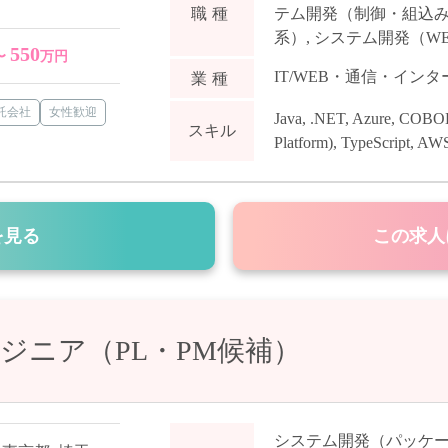
テム開発（制御・組込
職種
系）
,
システム開発（WE
550
〜
万円
IT/WEB・通信・イン
業種
受託会社
女性歓迎
Java
,
.NET
,
Azure
,
COBO
スキル
Platform)
,
TypeScript
,
AW
を見る
この求人
ジニア（PL・PM候補）
システム開発（パッケ