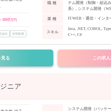
テム開発（制御・組込
職種
県
系）
,
システム開発（WE
IT/WEB・通信・イン
800
業種
〜
万円
Java
,
.NET
,
COBOL
,
Type
スキル
受託会社
女性歓迎
C++
,
C#
を見る
この求人
ンジニア
システム開発（パッケ