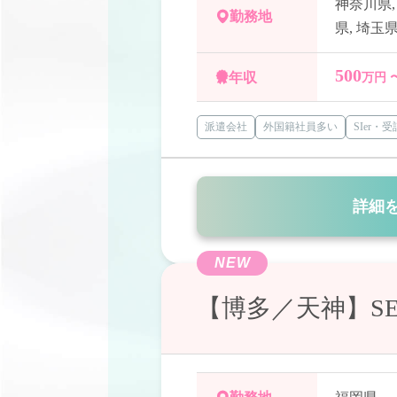
神奈川県
勤務地
県
,
埼玉
500
年収
万円 
派遣会社
外国籍社員多い
SIer・
詳細
NEW
【博多／天神】S