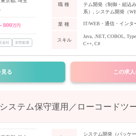
,
東京都
,
埼玉
テム開発（制御・組込
職種
県
系）
,
システム開発（WE
IT/WEB・通信・イン
800
業種
〜
万円
Java
,
.NET
,
COBOL
,
Type
スキル
受託会社
女性歓迎
C++
,
C#
を見る
この求人
】システム保守運用／ローコードツ
システム開発（パッケ