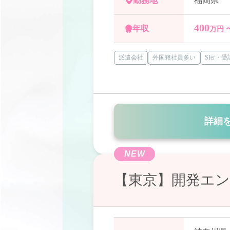
勤務地
福岡県
400
年収
万円 
派遣会社
外国籍社員多い
SIer・
詳細
NEW
【東京】開発エン