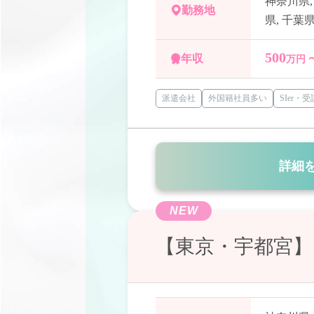
神奈川県
勤務地
県
,
千葉
500
年収
万円 
派遣会社
外国籍社員多い
SIer・
詳細
NEW
【東京・宇都宮