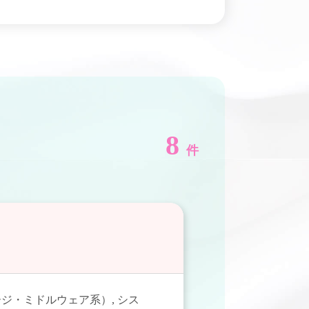
8
件
ージ・ミドルウェア系）
,
シス