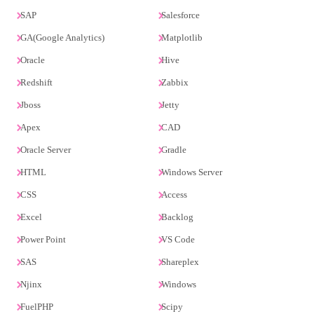
SAP
Salesforce
GA(Google Analytics)
Matplotlib
Oracle
Hive
Redshift
Zabbix
Jboss
Jetty
Apex
CAD
Oracle Server
Gradle
HTML
Windows Server
CSS
Access
Excel
Backlog
Power Point
VS Code
SAS
Shareplex
Njinx
Windows
FuelPHP
Scipy