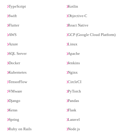
TypeScript
Kotlin
Swift
Objective-C
Flutter
React Native
AWS
GCP (Google Cloud Platform)
Azure
Linux
SQL Server
Apache
Docker
Jenkins
Kubernetes
Nginx
TensorFlow
CircleCI
VMware
PyTorch
Django
Pandas
Keras
Flask
Spring
Laravel
Ruby on Rails
Node.js