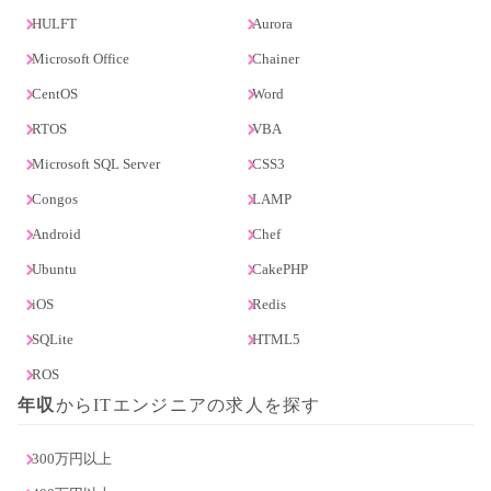
HULFT
Aurora
Microsoft Office
Chainer
CentOS
Word
RTOS
VBA
Microsoft SQL Server
CSS3
Congos
LAMP
Android
Chef
Ubuntu
CakePHP
iOS
Redis
SQLite
HTML5
ROS
年収
からITエンジニアの求人を探す
300万円以上