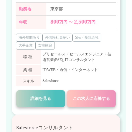
勤務地
東京都
800
2,500
年収
万円 〜
万円
海外展開あり
外国籍社員多い
SIer・受託会社
大手企業
女性歓迎
プリセールス・セールスエンジニア・技
職種
術営業(FAE)
,
ITコンサルタント
IT/WEB・通信・インターネット
業種
Salesforce
スキル
詳細を見る
この求人に応募する
Salesforceコンサルタント