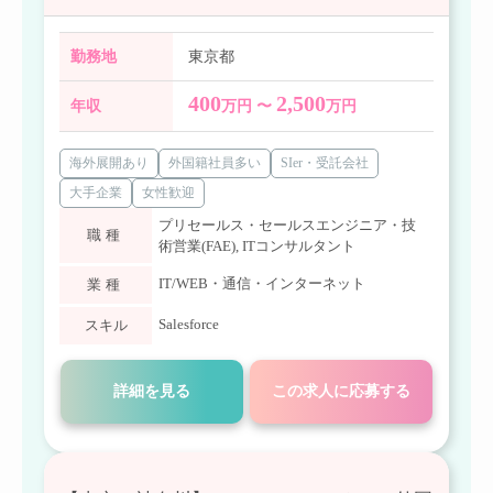
勤務地
東京都
400
2,500
年収
万円 〜
万円
海外展開あり
外国籍社員多い
SIer・受託会社
大手企業
女性歓迎
プリセールス・セールスエンジニア・技
職種
術営業(FAE)
,
ITコンサルタント
IT/WEB・通信・インターネット
業種
Salesforce
スキル
詳細を見る
この求人に応募する