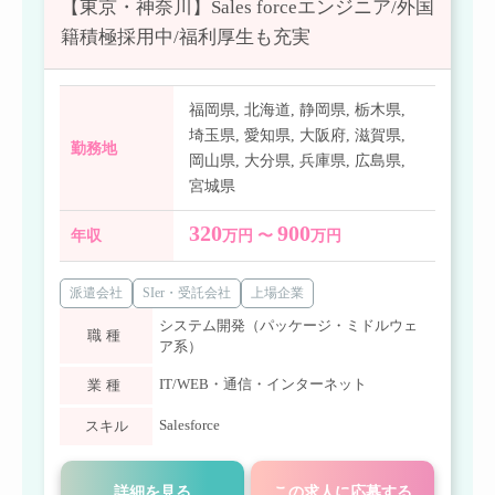
【東京・神奈川】Sales forceエンジニア/外国
籍積極採用中/福利厚生も充実
福岡県
,
北海道
,
静岡県
,
栃木県
,
埼玉県
,
愛知県
,
大阪府
,
滋賀県
,
勤務地
岡山県
,
大分県
,
兵庫県
,
広島県
,
宮城県
320
900
年収
万円 〜
万円
派遣会社
SIer・受託会社
上場企業
システム開発（パッケージ・ミドルウェ
職種
ア系）
IT/WEB・通信・インターネット
業種
Salesforce
スキル
詳細を見る
この求人に応募する