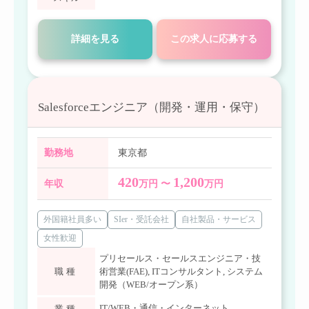
詳細を見る
この求人に応募する
Salesforceエンジニア（開発・運用・保守）
勤務地
東京都
420
1,200
年収
万円 〜
万円
外国籍社員多い
SIer・受託会社
自社製品・サービス
女性歓迎
プリセールス・セールスエンジニア・技
職種
術営業(FAE)
,
ITコンサルタント
,
システム
開発（WEB/オープン系）
IT/WEB・通信・インターネット
業種