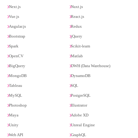
Next.js
Nuxt.js
Vue.js
React.js
Angular.js
Redux
Bootstrap
jQuery
Spark
Scikit-learn
OpenCV
Matlab
BigQuery
DWH (Data Warehouse)
MongoDB
DynamoDB
Tableau
SQL
MySQL
PostgreSQL
Photoshop
Illustrator
Maya
Adobe XD
Unity
Unreal Engine
Web API
GraphQL