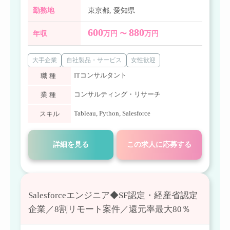
勤務地
東京都
,
愛知県
600
880
年収
万円 〜
万円
大手企業
自社製品・サービス
女性歓迎
ITコンサルタント
職種
コンサルティング・リサーチ
業種
Tableau
,
Python
,
Salesforce
スキル
詳細を見る
この求人に応募する
Salesforceエンジニア◆SF認定・経産省認定
企業／8割リモート案件／還元率最大80％