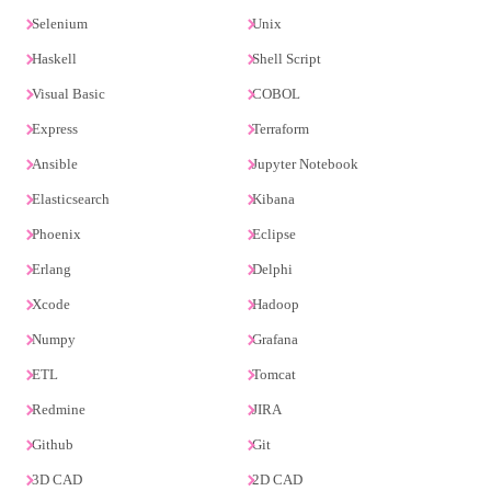
Selenium
Unix
Haskell
Shell Script
Visual Basic
COBOL
Express
Terraform
Ansible
Jupyter Notebook
Elasticsearch
Kibana
Phoenix
Eclipse
Erlang
Delphi
Xcode
Hadoop
Numpy
Grafana
ETL
Tomcat
Redmine
JIRA
Github
Git
3D CAD
2D CAD