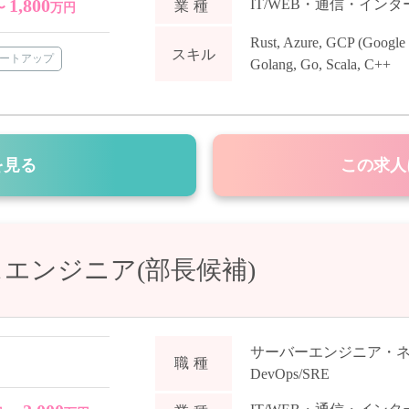
1,800
IT/WEB・通信・イン
業種
〜
万円
Rust
,
Azure
,
GCP (Google 
スキル
ートアップ
Golang
,
Go
,
Scala
,
C++
を見る
この求人
エンジニア(部長候補)
サーバーエンジニア・
職種
DevOps/SRE