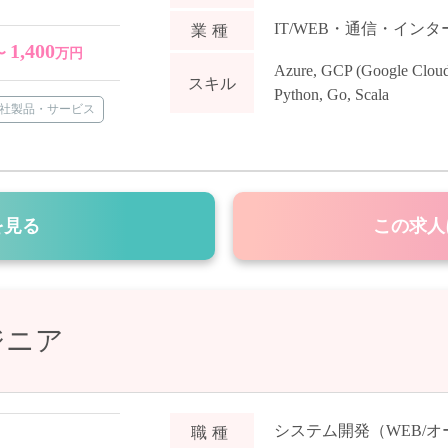
IT/WEB・通信・イン
業種
1,400
〜
万円
Azure
,
GCP (Google Cloud
スキル
Python
,
Go
,
Scala
社製品・サービス
を見る
この求人
ジニア
システム開発（WEB/
職種