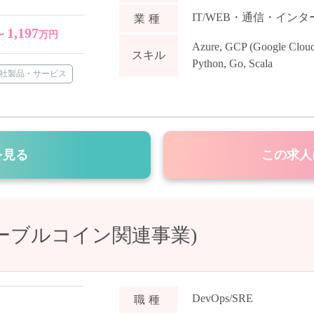
IT/WEB・通信・イン
業種
1,197
〜
万円
Azure
,
GCP (Google Cloud
スキル
Python
,
Go
,
Scala
社製品・サービス
を見る
この求人
テーブルコイン関連事業)
DevOps/SRE
職種