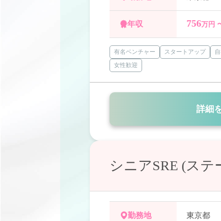
756
年収
万円 
有名ベンチャー
スタートアップ
自
女性歓迎
詳細
シニアSRE (ス
勤務地
東京都