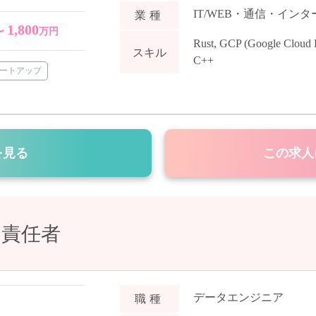
IT/WEB・通信・イン
業種
1,800
〜
万円
Rust
,
GCP (Google Cloud P
スキル
C++
ートアップ
を見る
この求人
門責任者
データエンジニア
職種