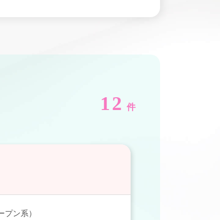
12
件
オープン系）