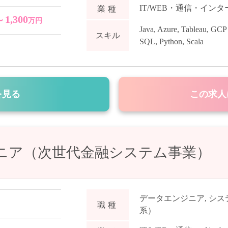
IT/WEB・通信・イン
業種
1,300
〜
万円
Java
,
Azure
,
Tableau
,
GCP 
スキル
SQL
,
Python
,
Scala
を見る
この求人
nエンジニア（次世代金融システム事業）
データエンジニア
,
シス
職種
系）