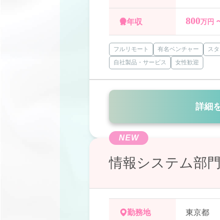
800
年収
万円 
フルリモート
有名ベンチャー
スタ
自社製品・サービス
女性歓迎
詳細
NEW
情報システム部
勤務地
東京都