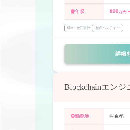
800
年収
万円 
SIer・受託会社
有名ベンチャー
詳細
Blockchai
勤務地
東京都