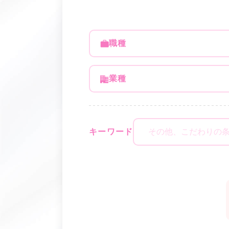
職種
業種
キーワード