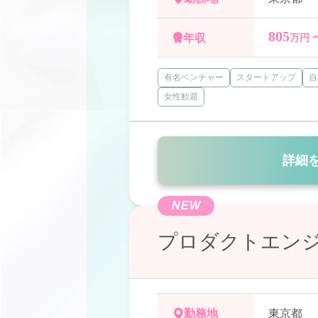
805
年収
万円 
有名ベンチャー
スタートアップ
自
女性歓迎
詳細
NEW
プロダクトエン
勤務地
東京都