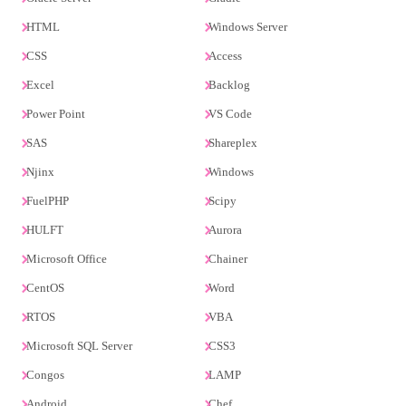
HTML
Windows Server
CSS
Access
Excel
Backlog
Power Point
VS Code
SAS
Shareplex
Njinx
Windows
FuelPHP
Scipy
HULFT
Aurora
Microsoft Office
Chainer
CentOS
Word
RTOS
VBA
Microsoft SQL Server
CSS3
Congos
LAMP
Android
Chef