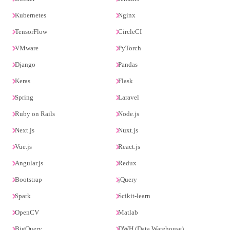
Kubernetes
Nginx
TensorFlow
CircleCI
VMware
PyTorch
Django
Pandas
Keras
Flask
Spring
Laravel
Ruby on Rails
Node.js
Next.js
Nuxt.js
Vue.js
React.js
Angular.js
Redux
Bootstrap
jQuery
Spark
Scikit-learn
OpenCV
Matlab
BigQuery
DWH (Data Warehouse)