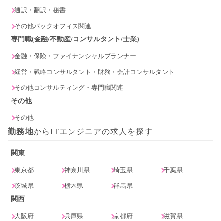
通訳・翻訳・秘書
その他バックオフィス関連
専門職(金融/不動産/コンサルタント/士業)
金融・保険・ファイナンシャルプランナー
経営・戦略コンサルタント・財務・会計コンサルタント
その他コンサルティング・専門職関連
その他
その他
勤務地
からITエンジニアの求人を探す
関東
東京都
神奈川県
埼玉県
千葉県
茨城県
栃木県
群馬県
関西
大阪府
兵庫県
京都府
滋賀県