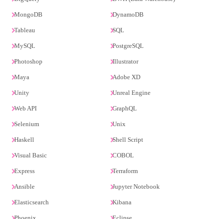
MongoDB
DynamoDB
Tableau
SQL
MySQL
PostgreSQL
Photoshop
Illustrator
Maya
Adobe XD
Unity
Unreal Engine
Web API
GraphQL
Selenium
Unix
Haskell
Shell Script
Visual Basic
COBOL
Express
Terraform
Ansible
Jupyter Notebook
Elasticsearch
Kibana
Phoenix
Eclipse