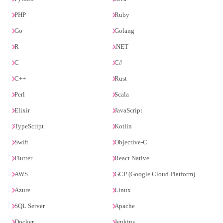
PHP
Ruby
Go
Golang
R
.NET
C
C#
C++
Rust
Perl
Scala
Elixir
JavaScript
TypeScript
Kotlin
Swift
Objective-C
Flutter
React Native
AWS
GCP (Google Cloud Platform)
Azure
Linux
SQL Server
Apache
Docker
Jenkins