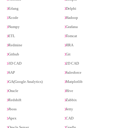
Erlang
Delphi
Xcode
Hadoop
Numpy
Grafana
ETL
Tomcat
Redmine
JIRA
Github
Git
3D CAD
2D CAD
SAP
Salesforce
GA(Google Analytics)
Matplotlib
Oracle
Hive
Redshift
Zabbix
Jboss
Jetty
Apex
CAD
Oracle Server
Gradle