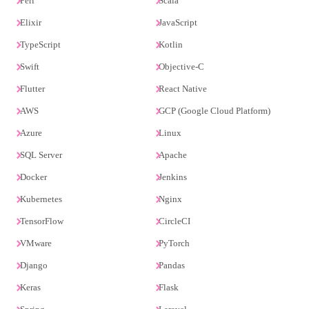
Perl
Scala
Elixir
JavaScript
TypeScript
Kotlin
Swift
Objective-C
Flutter
React Native
AWS
GCP (Google Cloud Platform)
Azure
Linux
SQL Server
Apache
Docker
Jenkins
Kubernetes
Nginx
TensorFlow
CircleCI
VMware
PyTorch
Django
Pandas
Keras
Flask