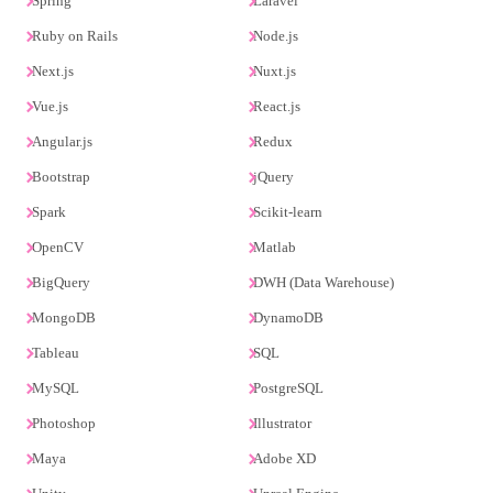
Spring
Laravel
Ruby on Rails
Node.js
Next.js
Nuxt.js
Vue.js
React.js
Angular.js
Redux
Bootstrap
jQuery
Spark
Scikit-learn
OpenCV
Matlab
BigQuery
DWH (Data Warehouse)
MongoDB
DynamoDB
Tableau
SQL
MySQL
PostgreSQL
Photoshop
Illustrator
Maya
Adobe XD