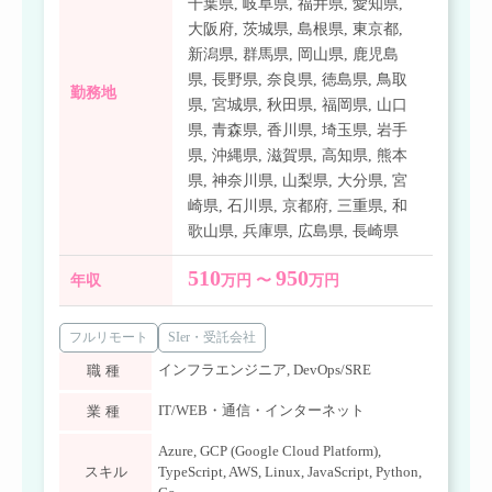
千葉県
,
岐阜県
,
福井県
,
愛知県
,
大阪府
,
茨城県
,
島根県
,
東京都
,
新潟県
,
群馬県
,
岡山県
,
鹿児島
県
,
長野県
,
奈良県
,
徳島県
,
鳥取
勤務地
県
,
宮城県
,
秋田県
,
福岡県
,
山口
県
,
青森県
,
香川県
,
埼玉県
,
岩手
県
,
沖縄県
,
滋賀県
,
高知県
,
熊本
県
,
神奈川県
,
山梨県
,
大分県
,
宮
崎県
,
石川県
,
京都府
,
三重県
,
和
歌山県
,
兵庫県
,
広島県
,
長崎県
510
950
年収
万円 〜
万円
フルリモート
SIer・受託会社
インフラエンジニア
,
DevOps/SRE
職種
IT/WEB・通信・インターネット
業種
Azure
,
GCP (Google Cloud Platform)
,
スキル
TypeScript
,
AWS
,
Linux
,
JavaScript
,
Python
,