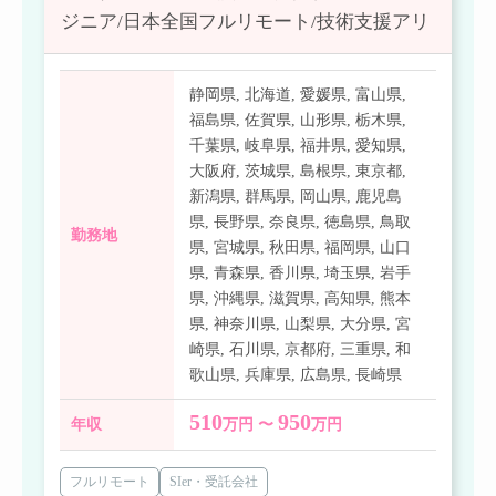
ジニア/日本全国フルリモート/技術支援アリ
静岡県
,
北海道
,
愛媛県
,
富山県
,
福島県
,
佐賀県
,
山形県
,
栃木県
,
千葉県
,
岐阜県
,
福井県
,
愛知県
,
大阪府
,
茨城県
,
島根県
,
東京都
,
新潟県
,
群馬県
,
岡山県
,
鹿児島
県
,
長野県
,
奈良県
,
徳島県
,
鳥取
勤務地
県
,
宮城県
,
秋田県
,
福岡県
,
山口
県
,
青森県
,
香川県
,
埼玉県
,
岩手
県
,
沖縄県
,
滋賀県
,
高知県
,
熊本
県
,
神奈川県
,
山梨県
,
大分県
,
宮
崎県
,
石川県
,
京都府
,
三重県
,
和
歌山県
,
兵庫県
,
広島県
,
長崎県
510
950
年収
万円 〜
万円
フルリモート
SIer・受託会社