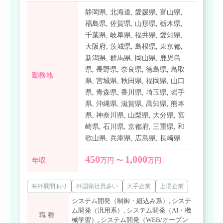
静岡県
,
北海道
,
愛媛県
,
富山県
,
福島県
,
佐賀県
,
山形県
,
栃木県
,
千葉県
,
岐阜県
,
福井県
,
愛知県
,
大阪府
,
茨城県
,
島根県
,
東京都
,
新潟県
,
群馬県
,
岡山県
,
鹿児島
県
,
長野県
,
奈良県
,
徳島県
,
鳥取
勤務地
県
,
宮城県
,
秋田県
,
福岡県
,
山口
県
,
青森県
,
香川県
,
埼玉県
,
岩手
県
,
沖縄県
,
滋賀県
,
高知県
,
熊本
県
,
神奈川県
,
山梨県
,
大分県
,
宮
崎県
,
石川県
,
京都府
,
三重県
,
和
歌山県
,
兵庫県
,
広島県
,
長崎県
450
1,000
年収
万円 〜
万円
海外展開あり
外国籍社員多い
大手企業
上場企業
システム開発（制御・組込み系）
,
システ
ム開発（汎用系）
,
システム開発（AI・機
職種
械学習）
,
システム開発（WEB/オープン