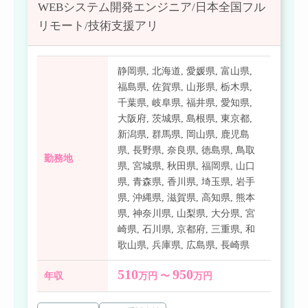
WEBシステム開発エンジニア/日本全国フル
リモート/技術支援アリ
静岡県
,
北海道
,
愛媛県
,
富山県
,
福島県
,
佐賀県
,
山形県
,
栃木県
,
千葉県
,
岐阜県
,
福井県
,
愛知県
,
大阪府
,
茨城県
,
島根県
,
東京都
,
新潟県
,
群馬県
,
岡山県
,
鹿児島
県
,
長野県
,
奈良県
,
徳島県
,
鳥取
勤務地
県
,
宮城県
,
秋田県
,
福岡県
,
山口
県
,
青森県
,
香川県
,
埼玉県
,
岩手
県
,
沖縄県
,
滋賀県
,
高知県
,
熊本
県
,
神奈川県
,
山梨県
,
大分県
,
宮
崎県
,
石川県
,
京都府
,
三重県
,
和
歌山県
,
兵庫県
,
広島県
,
長崎県
510
950
年収
万円 〜
万円