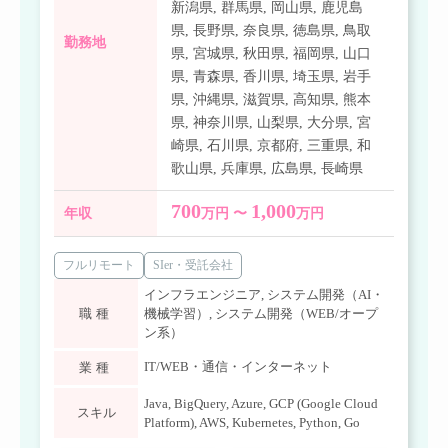
新潟県
,
群馬県
,
岡山県
,
鹿児島
県
,
長野県
,
奈良県
,
徳島県
,
鳥取
勤務地
県
,
宮城県
,
秋田県
,
福岡県
,
山口
県
,
青森県
,
香川県
,
埼玉県
,
岩手
県
,
沖縄県
,
滋賀県
,
高知県
,
熊本
県
,
神奈川県
,
山梨県
,
大分県
,
宮
崎県
,
石川県
,
京都府
,
三重県
,
和
歌山県
,
兵庫県
,
広島県
,
長崎県
700
1,000
年収
万円 〜
万円
フルリモート
SIer・受託会社
インフラエンジニア
,
システム開発（AI・
職種
機械学習）
,
システム開発（WEB/オープ
ン系）
IT/WEB・通信・インターネット
業種
Java
,
BigQuery
,
Azure
,
GCP (Google Cloud
スキル
Platform)
,
AWS
,
Kubernetes
,
Python
,
Go