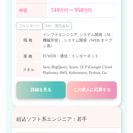
510
950
年収
万円 〜
万円
フルリモート
SIer・受託会社
インフラエンジニア
,
システム開発（AI・
職種
機械学習）
,
システム開発（WEB/オープ
ン系）
IT/WEB・通信・インターネット
業種
Java
,
BigQuery
,
Azure
,
GCP (Google Cloud
スキル
Platform)
,
AWS
,
Kubernetes
,
Python
,
Go
詳細を見る
この求人に応募する
組込ソフト系エンジニア：若手