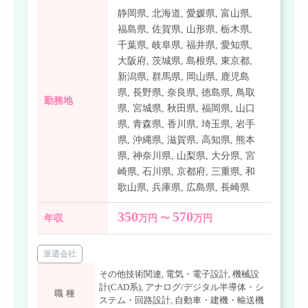
静岡県
,
北海道
,
愛媛県
,
富山県
,
福島県
,
佐賀県
,
山形県
,
栃木県
,
千葉県
,
岐阜県
,
福井県
,
愛知県
,
大阪府
,
茨城県
,
島根県
,
東京都
,
新潟県
,
群馬県
,
岡山県
,
鹿児島
県
,
長野県
,
奈良県
,
徳島県
,
鳥取
勤務地
県
,
宮城県
,
秋田県
,
福岡県
,
山口
県
,
青森県
,
香川県
,
埼玉県
,
岩手
県
,
沖縄県
,
滋賀県
,
高知県
,
熊本
県
,
神奈川県
,
山梨県
,
大分県
,
宮
崎県
,
石川県
,
京都府
,
三重県
,
和
歌山県
,
兵庫県
,
広島県
,
長崎県
350
570
年収
万円 〜
万円
派遣会社
その他技術関連
,
電気・電子設計
,
機械設
計(CAD系)
,
アナログ/デジタル半導体・シ
職種
ステム・回路設計
,
自動車・建機・輸送機