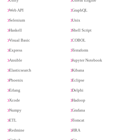
Unity
Unreal Engine
Web API
GraphQL
Selenium
Unix
Haskell
Shell Script
Visual Basic
COBOL
Express
Terraform
Ansible
Jupyter Notebook
Elasticsearch
Kibana
Phoenix
Eclipse
Erlang
Delphi
Xcode
Hadoop
Numpy
Grafana
ETL
Tomcat
Redmine
JIRA