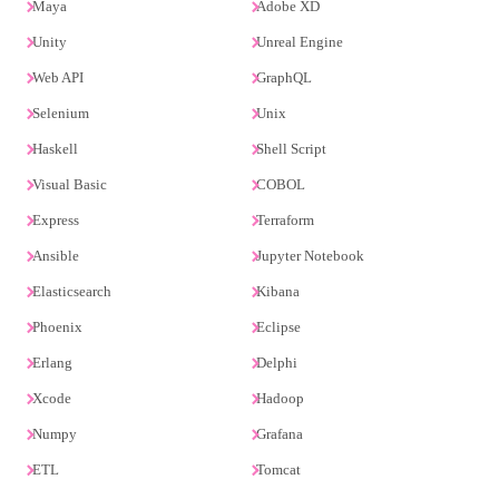
Maya
Adobe XD
Unity
Unreal Engine
Web API
GraphQL
Selenium
Unix
Haskell
Shell Script
Visual Basic
COBOL
Express
Terraform
Ansible
Jupyter Notebook
Elasticsearch
Kibana
Phoenix
Eclipse
Erlang
Delphi
Xcode
Hadoop
Numpy
Grafana
ETL
Tomcat