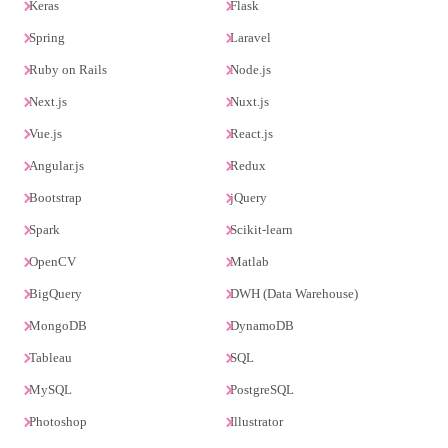
Keras
Flask
Spring
Laravel
Ruby on Rails
Node.js
Next.js
Nuxt.js
Vue.js
React.js
Angular.js
Redux
Bootstrap
jQuery
Spark
Scikit-learn
OpenCV
Matlab
BigQuery
DWH (Data Warehouse)
MongoDB
DynamoDB
Tableau
SQL
MySQL
PostgreSQL
Photoshop
Illustrator