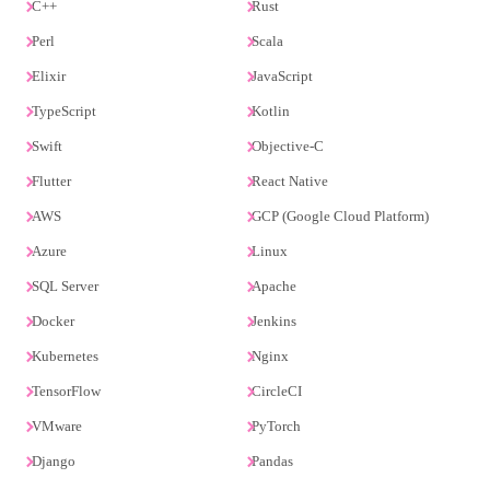
C++
Rust
Perl
Scala
Elixir
JavaScript
TypeScript
Kotlin
Swift
Objective-C
Flutter
React Native
AWS
GCP (Google Cloud Platform)
Azure
Linux
SQL Server
Apache
Docker
Jenkins
Kubernetes
Nginx
TensorFlow
CircleCI
VMware
PyTorch
Django
Pandas