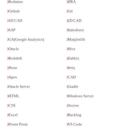
Redmine
JIRA
Github
Git
3D CAD
2D CAD
SAP
Salesforce
GA(Google Analytics)
Matplotlib
Oracle
Hive
Redshift
Zabbix
Jboss
Jetty
Apex
CAD
Oracle Server
Gradle
HTML
Windows Server
CSS
Access
Excel
Backlog
Power Point
VS Code