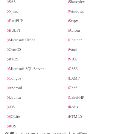
SAS
Shareplex
Njinx
Windows
FuelPHP
Scipy
HULFT
Aurora
Microsoft Office
Chainer
CentOS
Word
RTOS
VBA
Microsoft SQL Server
CSS3
Congos
LAMP
Android
Chef
Ubuntu
CakePHP
iOS
Redis
SQLite
HTML5
ROS