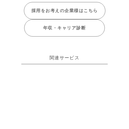
採用をお考えの
企業様はこちら
年収・キャリア
診断
関連サービス
日本で活躍したい外国籍ITエンジニアに特化
した転職エージェントです。
ITエンジニアの可能性を最大限に引き出す
IT/Webエンジニア専門の転職エージェント