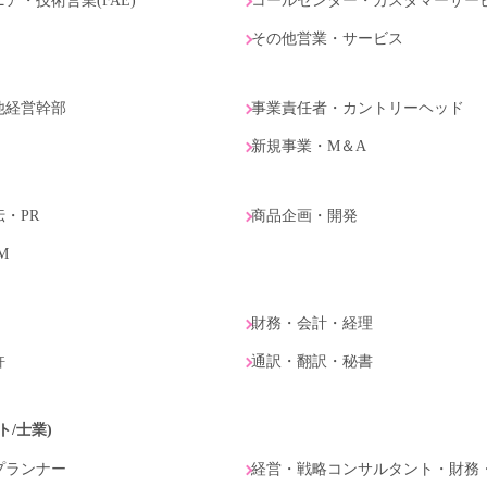
・技術営業(FAE)
コールセンター・カスタマーサー
その他営業・サービス
の他経営幹部
事業責任者・カントリーヘッド
新規事業・M＆A
・PR
商品企画・開発
M
財務・会計・経理
許
通訳・翻訳・秘書
ト/士業)
プランナー
経営・戦略コンサルタント・財務