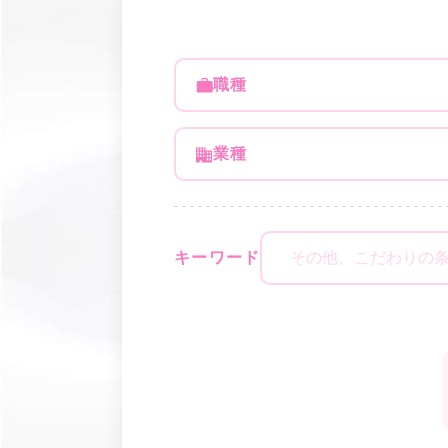
職種
業種
キーワード