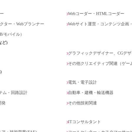
ナー
Webコーダー・HTMLコーダー
レクター・Webプランナー
Webサイト運営・コンテンツ企画
B/モバイル）
など)
グラフィックデザイナー、CGデザ
その他クリエイティブ関連（ゲー
)
電気・電子設計
テム・回路設計
自動車・建機・輸送機器
開発
その他技術関連
ITコンサルタント