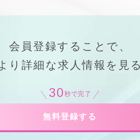
会員登録することで、
より
詳細
な
求人情報
を見
30
秒で完了
無料登録する