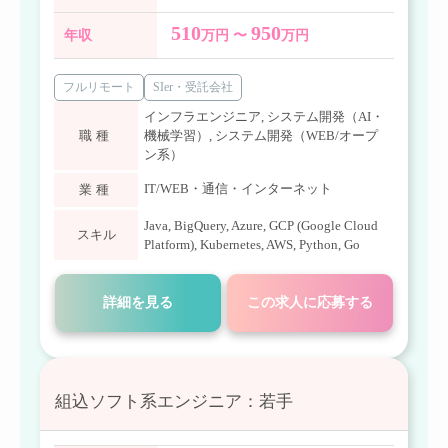
510
950
年収
万円 〜
万円
フルリモート
SIer・受託会社
インフラエンジニア
,
システム開発（AI・
職種
機械学習）
,
システム開発（WEB/オープ
ン系）
IT/WEB・通信・インターネット
業種
Java
,
BigQuery
,
Azure
,
GCP (Google Cloud
スキル
Platform)
,
Kubernetes
,
AWS
,
Python
,
Go
詳細を見る
この求人に応募する
組込ソフト系エンジニア：若手