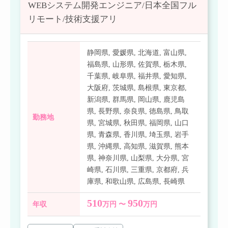
WEBシステム開発エンジニア/日本全国フル
リモート/技術支援アリ
静岡県
,
愛媛県
,
北海道
,
富山県
,
福島県
,
山形県
,
佐賀県
,
栃木県
,
千葉県
,
岐阜県
,
福井県
,
愛知県
,
大阪府
,
茨城県
,
島根県
,
東京都
,
新潟県
,
群馬県
,
岡山県
,
鹿児島
県
,
長野県
,
奈良県
,
徳島県
,
鳥取
勤務地
県
,
宮城県
,
秋田県
,
福岡県
,
山口
県
,
青森県
,
香川県
,
埼玉県
,
岩手
県
,
沖縄県
,
高知県
,
滋賀県
,
熊本
県
,
神奈川県
,
山梨県
,
大分県
,
宮
崎県
,
石川県
,
三重県
,
京都府
,
兵
庫県
,
和歌山県
,
広島県
,
長崎県
510
950
年収
万円 〜
万円