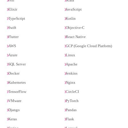
Perl
Scala
Elixir
JavaScript
TypeScript
Kotlin
Swift
Objective-C
Flutter
React Native
AWS
GCP (Google Cloud Platform)
Azure
Linux
SQL Server
Apache
Docker
Jenkins
Kubernetes
Nginx
TensorFlow
CircleCI
VMware
PyTorch
Django
Pandas
Keras
Flask