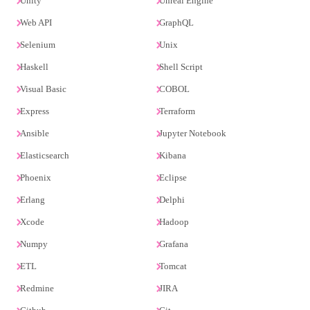
Unity
Unreal Engine
Web API
GraphQL
Selenium
Unix
Haskell
Shell Script
Visual Basic
COBOL
Express
Terraform
Ansible
Jupyter Notebook
Elasticsearch
Kibana
Phoenix
Eclipse
Erlang
Delphi
Xcode
Hadoop
Numpy
Grafana
ETL
Tomcat
Redmine
JIRA