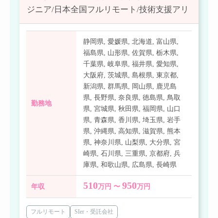
ジニア/日本全国フルリモート/技術支援アリ
静岡県
,
愛媛県
,
北海道
,
富山県
,
福島県
,
山形県
,
佐賀県
,
栃木県
,
千葉県
,
岐阜県
,
福井県
,
愛知県
,
大阪府
,
茨城県
,
島根県
,
東京都
,
新潟県
,
群馬県
,
岡山県
,
鹿児島
県
,
長野県
,
奈良県
,
徳島県
,
鳥取
勤務地
県
,
宮城県
,
秋田県
,
福岡県
,
山口
県
,
青森県
,
香川県
,
埼玉県
,
岩手
県
,
沖縄県
,
高知県
,
滋賀県
,
熊本
県
,
神奈川県
,
山梨県
,
大分県
,
宮
崎県
,
石川県
,
三重県
,
京都府
,
兵
庫県
,
和歌山県
,
広島県
,
長崎県
510
950
年収
万円 〜
万円
フルリモート
SIer・受託会社