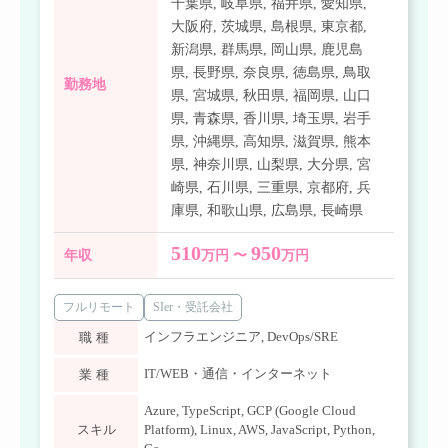
千葉県
,
岐阜県
,
福井県
,
愛知県
,
大阪府
,
茨城県
,
島根県
,
東京都
,
新潟県
,
群馬県
,
岡山県
,
鹿児島
県
,
長野県
,
奈良県
,
徳島県
,
鳥取
勤務地
県
,
宮城県
,
秋田県
,
福岡県
,
山口
県
,
青森県
,
香川県
,
埼玉県
,
岩手
県
,
沖縄県
,
高知県
,
滋賀県
,
熊本
県
,
神奈川県
,
山梨県
,
大分県
,
宮
崎県
,
石川県
,
三重県
,
京都府
,
兵
庫県
,
和歌山県
,
広島県
,
長崎県
510
950
年収
万円 〜
万円
フルリモート
SIer・受託会社
インフラエンジニア
,
DevOps/SRE
職種
IT/WEB・通信・インターネット
業種
Azure
,
TypeScript
,
GCP (Google Cloud
スキル
Platform)
,
Linux
,
AWS
,
JavaScript
,
Python
,