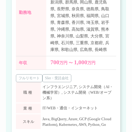
新潟県
,
群馬県
,
岡山県
,
鹿児島
県
,
長野県
,
奈良県
,
徳島県
,
鳥取
勤務地
県
,
宮城県
,
秋田県
,
福岡県
,
山口
県
,
青森県
,
香川県
,
埼玉県
,
岩手
県
,
沖縄県
,
高知県
,
滋賀県
,
熊本
県
,
神奈川県
,
山梨県
,
大分県
,
宮
崎県
,
石川県
,
三重県
,
京都府
,
兵
庫県
,
和歌山県
,
広島県
,
長崎県
700
1,000
年収
万円 〜
万円
フルリモート
SIer・受託会社
インフラエンジニア
,
システム開発（AI・
職種
機械学習）
,
システム開発（WEB/オープ
ン系）
IT/WEB・通信・インターネット
業種
Java
,
BigQuery
,
Azure
,
GCP (Google Cloud
スキル
Platform)
,
Kubernetes
,
AWS
,
Python
,
Go