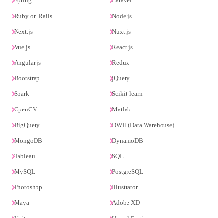
Spring
Laravel
Ruby on Rails
Node.js
Next.js
Nuxt.js
Vue.js
React.js
Angular.js
Redux
Bootstrap
jQuery
Spark
Scikit-learn
OpenCV
Matlab
BigQuery
DWH (Data Warehouse)
MongoDB
DynamoDB
Tableau
SQL
MySQL
PostgreSQL
Photoshop
Illustrator
Maya
Adobe XD