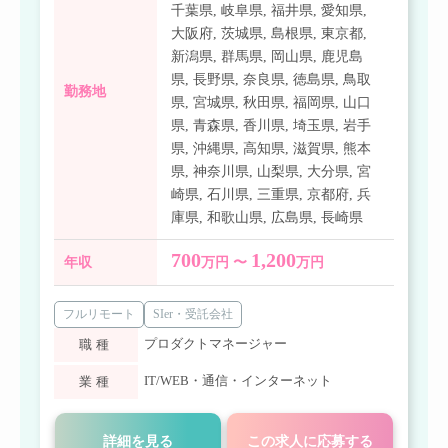
千葉県
,
岐阜県
,
福井県
,
愛知県
,
大阪府
,
茨城県
,
島根県
,
東京都
,
新潟県
,
群馬県
,
岡山県
,
鹿児島
県
,
長野県
,
奈良県
,
徳島県
,
鳥取
勤務地
県
,
宮城県
,
秋田県
,
福岡県
,
山口
県
,
青森県
,
香川県
,
埼玉県
,
岩手
県
,
沖縄県
,
高知県
,
滋賀県
,
熊本
県
,
神奈川県
,
山梨県
,
大分県
,
宮
崎県
,
石川県
,
三重県
,
京都府
,
兵
庫県
,
和歌山県
,
広島県
,
長崎県
700
1,200
年収
万円 〜
万円
フルリモート
SIer・受託会社
プロダクトマネージャー
職種
IT/WEB・通信・インターネット
業種
詳細を見る
この求人に応募する