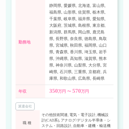
静岡県
,
愛媛県
,
北海道
,
富山県
,
福島県
,
山形県
,
佐賀県
,
栃木県
,
千葉県
,
岐阜県
,
福井県
,
愛知県
,
大阪府
,
茨城県
,
島根県
,
東京都
,
新潟県
,
群馬県
,
岡山県
,
鹿児島
県
,
長野県
,
奈良県
,
徳島県
,
鳥取
勤務地
県
,
宮城県
,
秋田県
,
福岡県
,
山口
県
,
青森県
,
香川県
,
埼玉県
,
岩手
県
,
沖縄県
,
高知県
,
滋賀県
,
熊本
県
,
神奈川県
,
山梨県
,
大分県
,
宮
崎県
,
石川県
,
三重県
,
京都府
,
兵
庫県
,
和歌山県
,
広島県
,
長崎県
350
570
年収
万円 〜
万円
派遣会社
その他技術関連
,
電気・電子設計
,
機械設
計(CAD系)
,
アナログ/デジタル半導体・シ
職種
ステム・回路設計
,
自動車・建機・輸送機