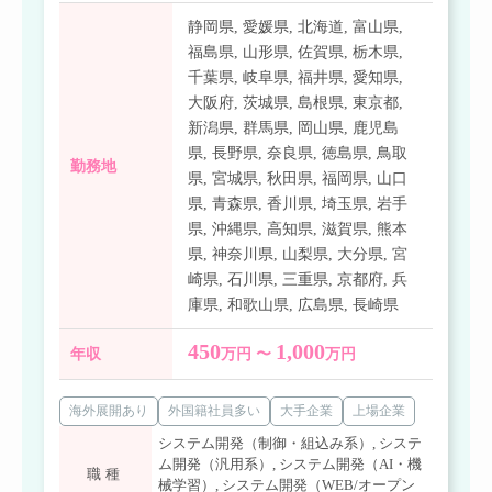
静岡県
,
愛媛県
,
北海道
,
富山県
,
福島県
,
山形県
,
佐賀県
,
栃木県
,
千葉県
,
岐阜県
,
福井県
,
愛知県
,
大阪府
,
茨城県
,
島根県
,
東京都
,
新潟県
,
群馬県
,
岡山県
,
鹿児島
県
,
長野県
,
奈良県
,
徳島県
,
鳥取
勤務地
県
,
宮城県
,
秋田県
,
福岡県
,
山口
県
,
青森県
,
香川県
,
埼玉県
,
岩手
県
,
沖縄県
,
高知県
,
滋賀県
,
熊本
県
,
神奈川県
,
山梨県
,
大分県
,
宮
崎県
,
石川県
,
三重県
,
京都府
,
兵
庫県
,
和歌山県
,
広島県
,
長崎県
450
1,000
年収
万円 〜
万円
海外展開あり
外国籍社員多い
大手企業
上場企業
システム開発（制御・組込み系）
,
システ
ム開発（汎用系）
,
システム開発（AI・機
職種
械学習）
,
システム開発（WEB/オープン