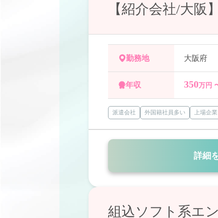
【紹介会社/大阪
勤務地
大阪府
350
年収
万円 
派遣会社
外国籍社員多い
上場企業
詳細
組込ソフト系エ