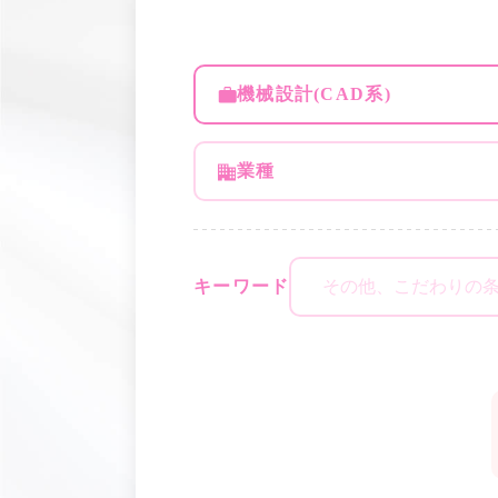
機械設計(CAD系)
業種
キーワード