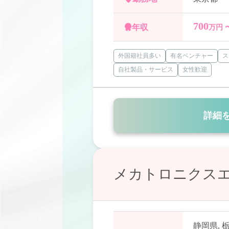
700
年収
万円 
外国籍社員多い
有名ベンチャー
ス
自社製品・サービス
女性歓迎
詳細
メカトロニクスエ
静岡県
,