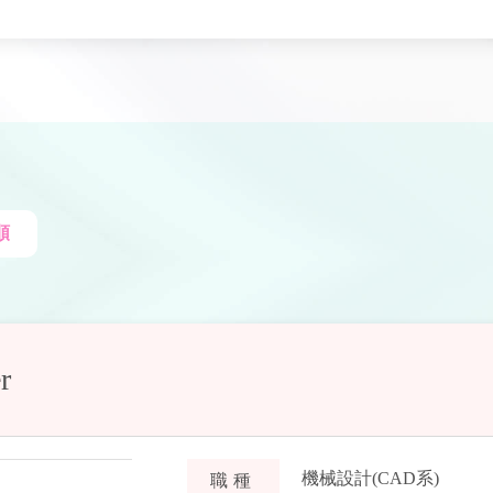
順
r
機械設計(CAD系)
職種