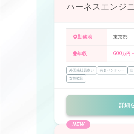
ハーネスエンジ
勤務地
東京都
600
年収
万円 
外国籍社員多い
有名ベンチャー
自
女性歓迎
詳細
NEW