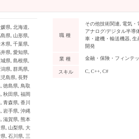
その他技術関連
,
電気・
愛媛県
,
北海道
,
アナログ/デジタル半導
職種
福島県
,
山形県
,
車・建機・輸送機器
,
生
栃木県
,
千葉県
,
開発
福井県
,
愛知県
,
金融・保険・フィンテ
業種
茨城県
,
島根県
,
新潟県
,
群馬県
,
C
,
C++
,
C#
スキル
鹿児島県
,
長野
県
,
徳島県
,
鳥取
県
,
秋田県
,
福岡
県
,
青森県
,
香川
県
,
岩手県
,
沖縄
県
,
滋賀県
,
熊本
川県
,
山梨県
,
大
崎県
,
石川県
,
三