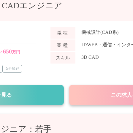
】CADエンジニア
機械設計(CAD系)
職種
IT/WEB・通信・イン
業種
650
〜
万円
3D CAD
スキル
女性歓迎
を見る
この求人
ンジニア：若手