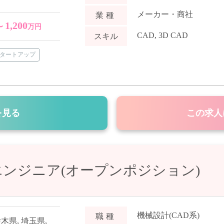
メーカー・商社
業種
1,200
〜
万円
CAD
,
3D CAD
スキル
タートアップ
を見る
この求人
ンジニア(オープンポジション)
機械設計(CAD系)
職種
栃木県
,
埼玉県
,