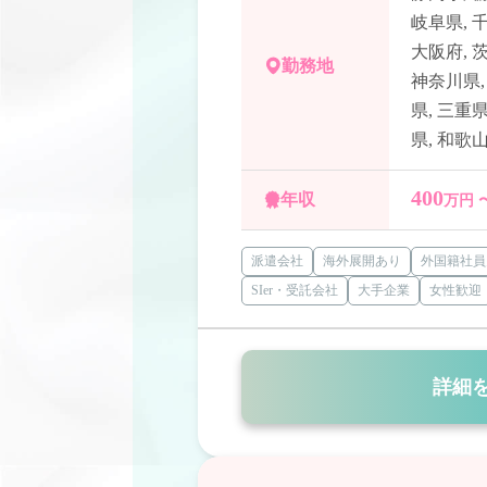
岐阜県
,
大阪府
,
勤務地
神奈川県
県
,
三重
県
,
和歌
400
年収
万円 
派遣会社
海外展開あり
外国籍社員
SIer・受託会社
大手企業
女性歓迎
詳細