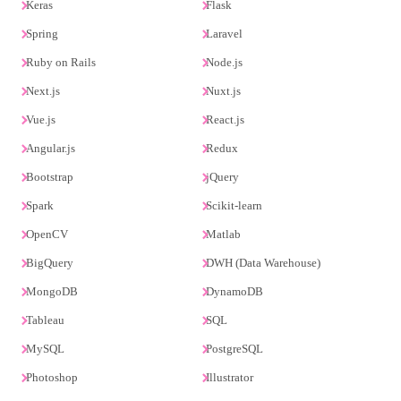
Keras
Flask
Spring
Laravel
Ruby on Rails
Node.js
Next.js
Nuxt.js
Vue.js
React.js
Angular.js
Redux
Bootstrap
jQuery
Spark
Scikit-learn
OpenCV
Matlab
BigQuery
DWH (Data Warehouse)
MongoDB
DynamoDB
Tableau
SQL
MySQL
PostgreSQL
Photoshop
Illustrator