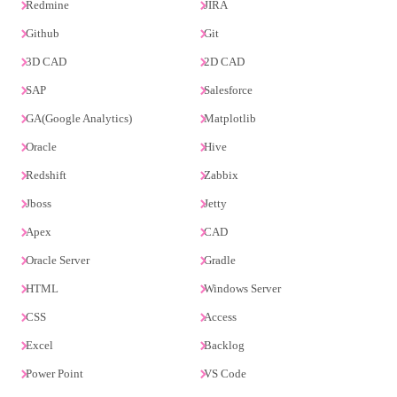
Redmine
JIRA
Github
Git
3D CAD
2D CAD
SAP
Salesforce
GA(Google Analytics)
Matplotlib
Oracle
Hive
Redshift
Zabbix
Jboss
Jetty
Apex
CAD
Oracle Server
Gradle
HTML
Windows Server
CSS
Access
Excel
Backlog
Power Point
VS Code