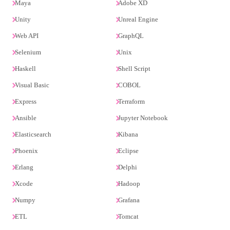
Maya
Adobe XD
Unity
Unreal Engine
Web API
GraphQL
Selenium
Unix
Haskell
Shell Script
Visual Basic
COBOL
Express
Terraform
Ansible
Jupyter Notebook
Elasticsearch
Kibana
Phoenix
Eclipse
Erlang
Delphi
Xcode
Hadoop
Numpy
Grafana
ETL
Tomcat