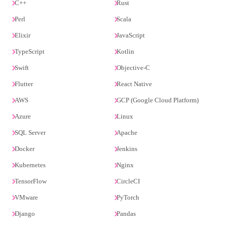
C++
Rust
Perl
Scala
Elixir
JavaScript
TypeScript
Kotlin
Swift
Objective-C
Flutter
React Native
AWS
GCP (Google Cloud Platform)
Azure
Linux
SQL Server
Apache
Docker
Jenkins
Kubernetes
Nginx
TensorFlow
CircleCI
VMware
PyTorch
Django
Pandas