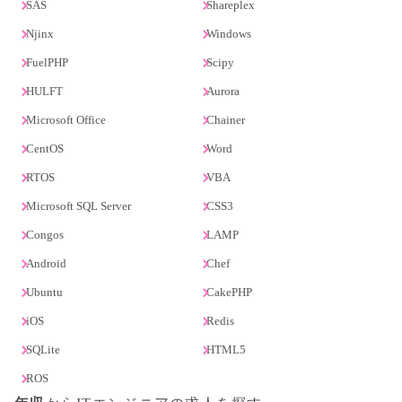
SAS
Shareplex
Njinx
Windows
FuelPHP
Scipy
HULFT
Aurora
Microsoft Office
Chainer
CentOS
Word
RTOS
VBA
Microsoft SQL Server
CSS3
Congos
LAMP
Android
Chef
Ubuntu
CakePHP
iOS
Redis
SQLite
HTML5
ROS