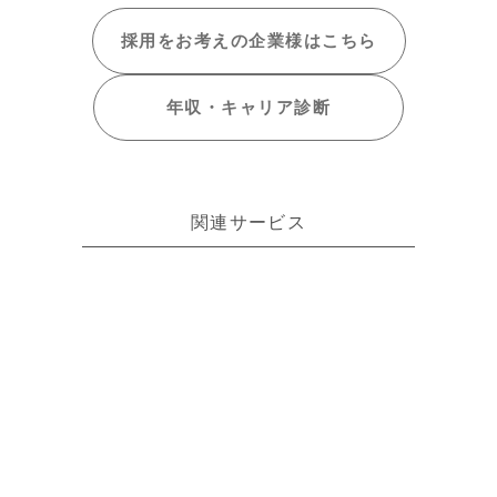
採用をお考えの
企業様はこちら
年収・キャリア
診断
関連サービス
日本で活躍したい外国籍ITエンジニアに特化
した転職エージェントです。
ITエンジニアの可能性を最大限に引き出す
IT/Webエンジニア専門の転職エージェント