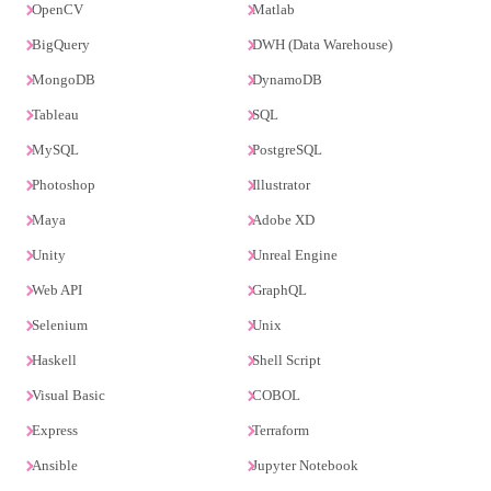
OpenCV
Matlab
BigQuery
DWH (Data Warehouse)
MongoDB
DynamoDB
Tableau
SQL
MySQL
PostgreSQL
Photoshop
Illustrator
Maya
Adobe XD
Unity
Unreal Engine
Web API
GraphQL
Selenium
Unix
Haskell
Shell Script
Visual Basic
COBOL
Express
Terraform
Ansible
Jupyter Notebook