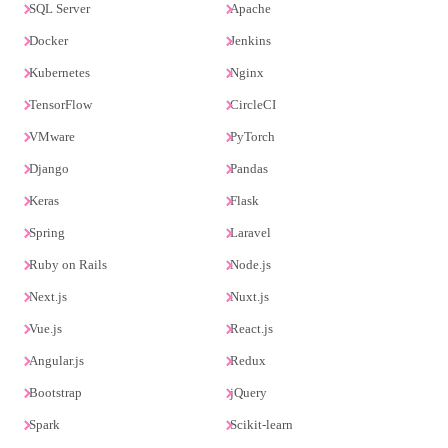
SQL Server
Apache
Docker
Jenkins
Kubernetes
Nginx
TensorFlow
CircleCI
VMware
PyTorch
Django
Pandas
Keras
Flask
Spring
Laravel
Ruby on Rails
Node.js
Next.js
Nuxt.js
Vue.js
React.js
Angular.js
Redux
Bootstrap
jQuery
Spark
Scikit-learn