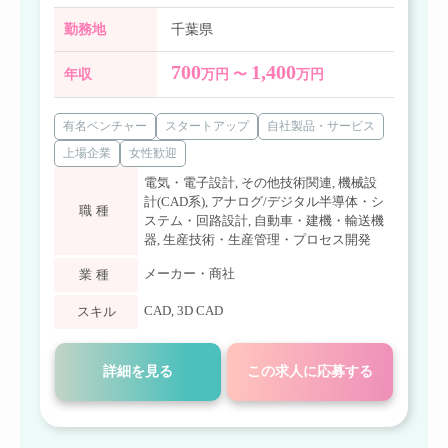
勤務地
千葉県
700
1,400
年収
万円 〜
万円
有名ベンチャー
スタートアップ
自社製品・サービス
上場企業
女性歓迎
電気・電子設計
,
その他技術関連
,
機械設
計(CAD系)
,
アナログ/デジタル半導体・シ
職種
ステム・回路設計
,
自動車・建機・輸送機
器
,
生産技術・生産管理・プロセス開発
メーカー・商社
業種
CAD
,
3D CAD
スキル
詳細を見る
この求人に応募する