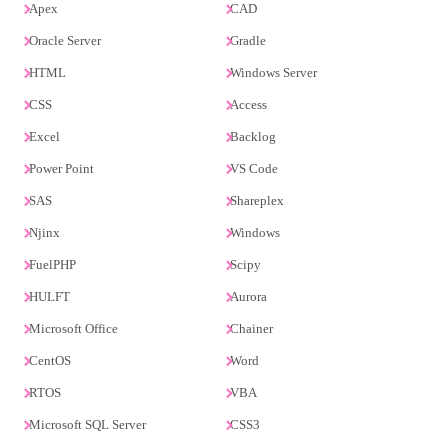
Apex
CAD
Oracle Server
Gradle
HTML
Windows Server
CSS
Access
Excel
Backlog
Power Point
VS Code
SAS
Shareplex
Njinx
Windows
FuelPHP
Scipy
HULFT
Aurora
Microsoft Office
Chainer
CentOS
Word
RTOS
VBA
Microsoft SQL Server
CSS3