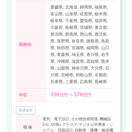
愛媛県
,
北海道
,
静岡県
,
福島県
,
富山県
,
山形県
,
佐賀県
,
栃木県
,
岐阜県
,
千葉県
,
愛知県
,
福井県
,
大阪府
,
島根県
,
茨城県
,
東京都
,
新潟県
,
群馬県
,
岡山県
,
鹿児島
県
,
長野県
,
奈良県
,
徳島県
,
鳥取
勤務地
県
,
秋田県
,
宮城県
,
福岡県
,
山口
県
,
青森県
,
埼玉県
,
香川県
,
岩手
県
,
沖縄県
,
滋賀県
,
高知県
,
熊本
県
,
山梨県
,
神奈川県
,
大分県
,
石
川県
,
宮崎県
,
和歌山県
,
京都府
,
兵庫県
,
三重県
,
広島県
,
長崎県
350
570
年収
万円 〜
万円
派遣会社
電気・電子設計
,
その他技術関連
,
機械設
計(CAD系)
,
アナログ/デジタル半導体・シ
職種
ステム・回路設計
,
自動車・建機・輸送機