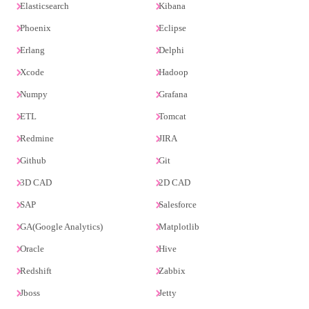
Elasticsearch
Kibana
Phoenix
Eclipse
Erlang
Delphi
Xcode
Hadoop
Numpy
Grafana
ETL
Tomcat
Redmine
JIRA
Github
Git
3D CAD
2D CAD
SAP
Salesforce
GA(Google Analytics)
Matplotlib
Oracle
Hive
Redshift
Zabbix
Jboss
Jetty