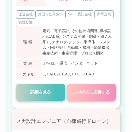
派遣会社
外国籍社員多い
SIer・受託会社
大手企業
女性歓迎
電気・電子設計
,
その他技術関連
,
機械設
計(CAD系)
,
システム開発（制御・組込み
職種
系）
,
アナログ/デジタル半導体・システ
ム・回路設計
,
自動車・建機・輸送機器
,
生産技術・生産管理・プロセス開発
IT/WEB・通信・インターネット
業種
C
,
CAD
,
2D CAD
,
C++
,
3D CAD
スキル
詳細を見る
この求人に応募する
メカ設計エンジニア（自律飛行ドローン）