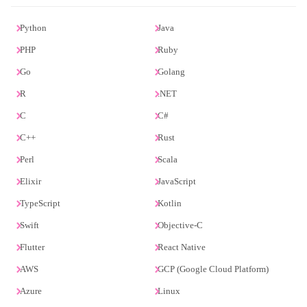
Python
Java
PHP
Ruby
Go
Golang
R
.NET
C
C#
C++
Rust
Perl
Scala
Elixir
JavaScript
TypeScript
Kotlin
Swift
Objective-C
Flutter
React Native
AWS
GCP (Google Cloud Platform)
Azure
Linux