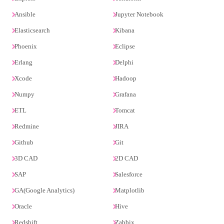
Ansible
Jupyter Notebook
Elasticsearch
Kibana
Phoenix
Eclipse
Erlang
Delphi
Xcode
Hadoop
Numpy
Grafana
ETL
Tomcat
Redmine
JIRA
Github
Git
3D CAD
2D CAD
SAP
Salesforce
GA(Google Analytics)
Matplotlib
Oracle
Hive
Redshift
Zabbix