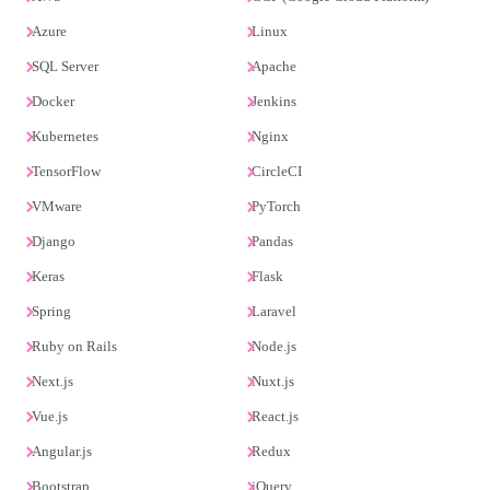
Azure
Linux
SQL Server
Apache
Docker
Jenkins
Kubernetes
Nginx
TensorFlow
CircleCI
VMware
PyTorch
Django
Pandas
Keras
Flask
Spring
Laravel
Ruby on Rails
Node.js
Next.js
Nuxt.js
Vue.js
React.js
Angular.js
Redux
Bootstrap
jQuery