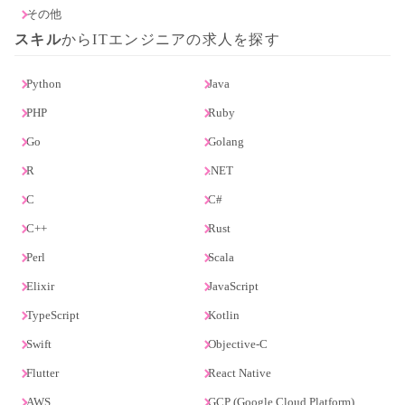
その他
スキル
からITエンジニアの求人を探す
Python
Java
PHP
Ruby
Go
Golang
R
.NET
C
C#
C++
Rust
Perl
Scala
Elixir
JavaScript
TypeScript
Kotlin
Swift
Objective-C
Flutter
React Native
AWS
GCP (Google Cloud Platform)