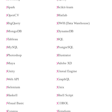
Spark
Scikit-learn
OpenCV
Matlab
BigQuery
DWH (Data Warehouse)
MongoDB
DynamoDB
Tableau
SQL
MySQL
PostgreSQL
Photoshop
Illustrator
Maya
Adobe XD
Unity
Unreal Engine
Web API
GraphQL
Selenium
Unix
Haskell
Shell Script
Visual Basic
COBOL
Express
Terraform