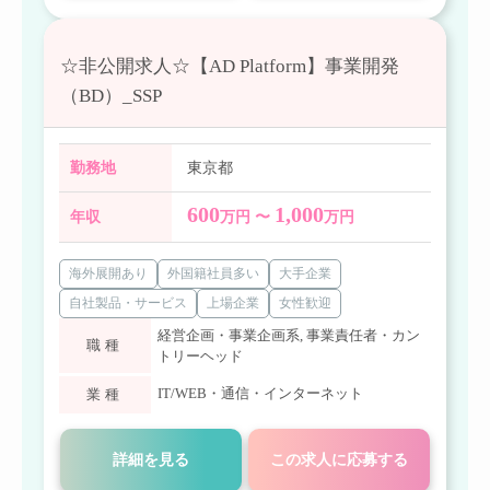
☆非公開求人☆【AD Platform】事業開発
（BD）_SSP
勤務地
東京都
600
1,000
年収
万円 〜
万円
海外展開あり
外国籍社員多い
大手企業
自社製品・サービス
上場企業
女性歓迎
経営企画・事業企画系
,
事業責任者・カン
職種
トリーヘッド
IT/WEB・通信・インターネット
業種
詳細を見る
この求人に応募する