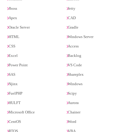
Jboss
Jetty
Apex
CAD
Oracle Server
Gradle
HTML
Windows Server
CSS
Access
Excel
Backlog
Power Point
VS Code
SAS
Shareplex
Njinx
Windows
FuelPHP
Scipy
HULFT
Aurora
Microsoft Office
Chainer
CentOS
Word
RTOS
VBA