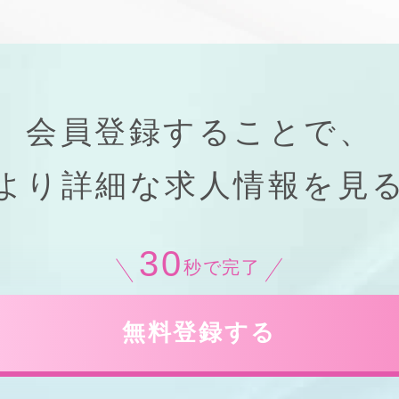
会員登録することで、
より
詳細
な
求人情報
を見
30
秒で完了
無料登録する