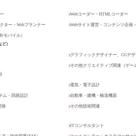
ナー
Webコーダー・HTMLコーダー
レクター・Webプランナー
Webサイト運営・コンテンツ企画
B/モバイル）
など)
グラフィックデザイナー、CGデザ
その他クリエイティブ関連（ゲー
)
電気・電子設計
テム・回路設計
自動車・建機・輸送機器
開発
その他技術関連
ITコンサルタント