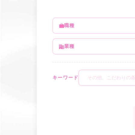
職種
業種
キーワード