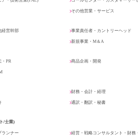
・技術営業(FAE)
コールセンター・カスタマーサー
その他営業・サービス
の他経営幹部
事業責任者・カントリーヘッド
新規事業・M＆A
・PR
商品企画・開発
M
財務・会計・経理
許
通訳・翻訳・秘書
ト/士業)
プランナー
経営・戦略コンサルタント・財務