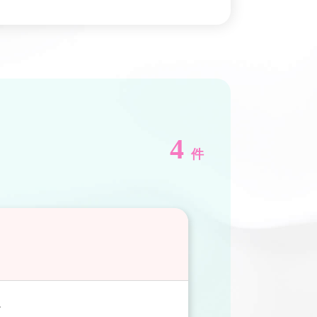
4
件
ー