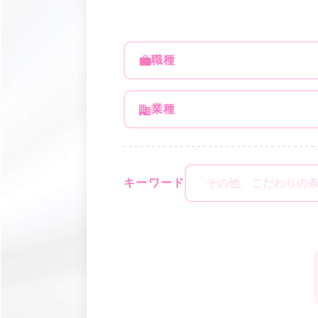
職種
業種
キーワード