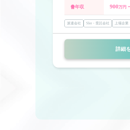
900
年収
万円 
派遣会社
SIer・受託会社
上場企業
詳細