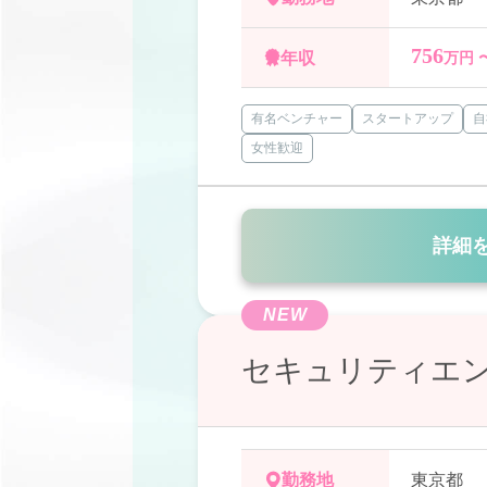
756
年収
万円 
有名ベンチャー
スタートアップ
自
女性歓迎
詳細
NEW
セキュリティエ
勤務地
東京都