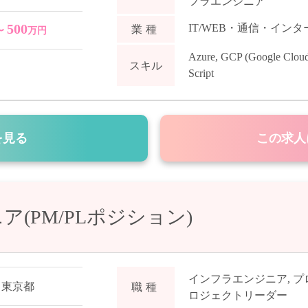
フラエンジニア
500
IT/WEB・通信・イン
業種
〜
万円
Azure
,
GCP (Google Cloud
スキル
Script
を見る
この求人
(PM/PLポジション)
インフラエンジニア
,
プ
,
東京都
職種
ロジェクトリーダー