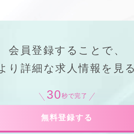
会員登録することで、
より
詳細
な
求人情報
を見
30
秒で完了
無料登録する