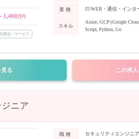
IT/WEB・通信・イン
業種
1,400
〜
万円
Azure
,
GCP (Google Cloud
スキル
Script
,
Python
,
Go
社製品・サービス
を見る
この求人
ンジニア
セキュリティエンジニ
職種