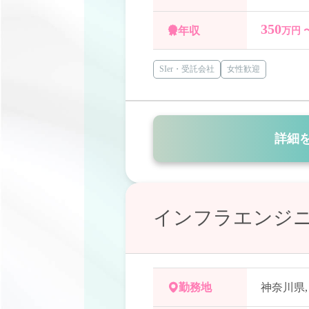
350
年収
万円 
SIer・受託会社
女性歓迎
詳細
インフラエンジニア
勤務地
神奈川県