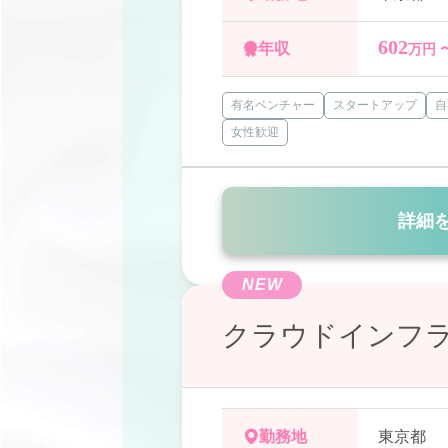
602
年収
万円 
有名ベンチャー
スタートアップ
自
女性歓迎
詳細
NEW
クラウドインフラ
勤務地
東京都