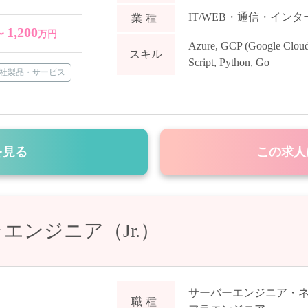
IT/WEB・通信・イン
業種
1,200
〜
万円
Azure
,
GCP (Google Cloud
スキル
Script
,
Python
,
Go
社製品・サービス
を見る
この求人
エンジニア（Jr.）
サーバーエンジニア・
職種