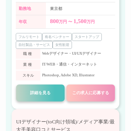
勤務地
東京都
800
1,500
年収
万円 〜
万円
フルリモート
有名ベンチャー
スタートアップ
自社製品・サービス
女性歓迎
Webデザイナー・UI/UXデザイナー
職種
IT/WEB・通信・インターネット
業種
Photoshop
,
Adobe XD
,
Illustrator
スキル
詳細を見る
この求人に応募する
UIデザイナー(toC向け領域)/メディア事業/最
大手美容口コミサービス