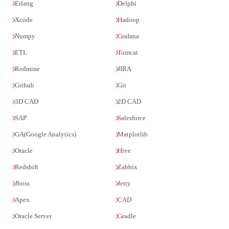
Erlang
Delphi
Xcode
Hadoop
Numpy
Grafana
ETL
Tomcat
Redmine
JIRA
Github
Git
3D CAD
2D CAD
SAP
Salesforce
GA(Google Analytics)
Matplotlib
Oracle
Hive
Redshift
Zabbix
Jboss
Jetty
Apex
CAD
Oracle Server
Gradle