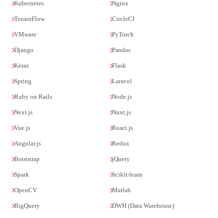
Kubernetes
Nginx
TensorFlow
CircleCI
VMware
PyTorch
Django
Pandas
Keras
Flask
Spring
Laravel
Ruby on Rails
Node.js
Next.js
Nuxt.js
Vue.js
React.js
Angular.js
Redux
Bootstrap
jQuery
Spark
Scikit-learn
OpenCV
Matlab
BigQuery
DWH (Data Warehouse)