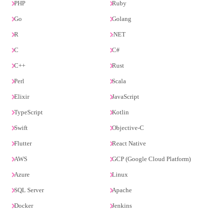
PHP
Ruby
Go
Golang
R
.NET
C
C#
C++
Rust
Perl
Scala
Elixir
JavaScript
TypeScript
Kotlin
Swift
Objective-C
Flutter
React Native
AWS
GCP (Google Cloud Platform)
Azure
Linux
SQL Server
Apache
Docker
Jenkins