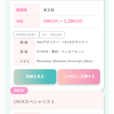
勤務地
東京都
600
1,200
年収
万円 〜
万円
外国籍社員多い
SIer・受託会社
Webデザイナー・UI/UXデザイナー
職種
IT/WEB・通信・インターネット
業種
Photoshop
,
Illustrator
,
JavaScript
,
jQuery
スキル
詳細を見る
この求人に応募する
NEW
UIUXスペシャリスト