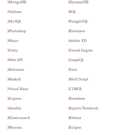
MongoDB
DynamoDB
Tableau
SQL
MySQL
PostgreSQL
Photoshop
Illustrator
Maya
Adobe XD
Unity
Unreal Engine
Web API
GraphQL
Selenium
Unix
Haskell
Shell Script
Visual Basic
COBOL
Express
Terraform
Ansible
Jupyter Notebook
Elasticsearch
Kibana
Phoenix
Eclipse