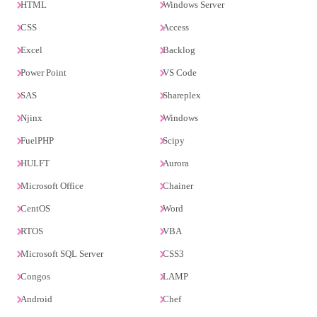
HTML
Windows Server
CSS
Access
Excel
Backlog
Power Point
VS Code
SAS
Shareplex
Njinx
Windows
FuelPHP
Scipy
HULFT
Aurora
Microsoft Office
Chainer
CentOS
Word
RTOS
VBA
Microsoft SQL Server
CSS3
Congos
LAMP
Android
Chef