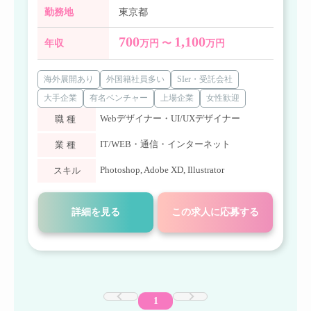
勤務地
東京都
700
1,100
年収
万円 〜
万円
海外展開あり
外国籍社員多い
SIer・受託会社
大手企業
有名ベンチャー
上場企業
女性歓迎
Webデザイナー・UI/UXデザイナー
職種
IT/WEB・通信・インターネット
業種
Photoshop
,
Adobe XD
,
Illustrator
スキル
詳細を見る
この求人に応募する
1